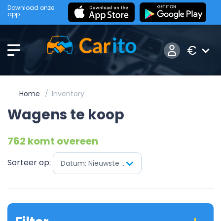
Download onze
app
€
Home
Inventory
Wagens te koop
762 komt overeen
Sorteer op:
Datum: Nieuwste eerst