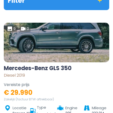
Filter
9
0
Mercedes-Benz GLS 350
Diesel 2019
Vereiste prijs
€ 29.990
Zakelijk (factuur BTW aftrekbaar)
Type
Locatie
Engine
Mileage