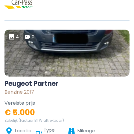
4
0
Peugeot Partner
Benzine 2017
Vereiste prijs
€ 5.000
Zakelijk (factuur BTW aftrekbaar)
Type
Locatie
Mileage