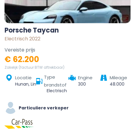
Porsche Taycan
Electrisch 2022
Vereiste prijs
€ 62.200
Zakelijk (factuur BTW aftrekbaar)
Type
Locatie
Engine
Mileage
Hunan, Linchuan District, Fuzhou City, Jiangxi, China
300
48.000
brandstof
Electrisch
Particuliere verkoper