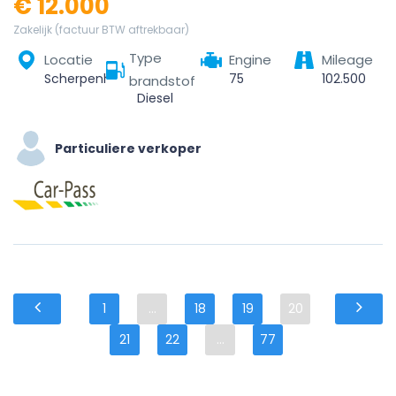
€ 12.000
Zakelijk (factuur BTW aftrekbaar)
Type
Locatie
Engine
Mileage
Scherpenheuvel, Scherpenheuvel-Zichem, Leuven, Vlaams-Brabant, Vlaanderen, 3270, België
75
102.500
brandstof
Diesel
Particuliere verkoper
1
...
18
19
20
21
22
...
77