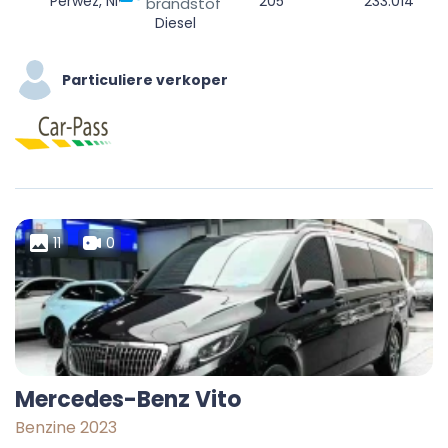
Perwez, Nivelles, Walloon Brabant, Wallonia, 1360, Belgium
205
233.014
brandstof
Diesel
Particuliere verkoper
11
0
Mercedes-Benz Vito
Benzine 2023