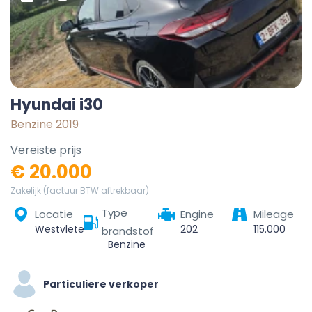
Hyundai i30
Benzine 2019
Vereiste prijs
€ 20.000
Zakelijk (factuur BTW aftrekbaar)
Type
Locatie
Engine
Mileage
Westvleteren, Vleteren, Ieper, West-Vlaanderen, Vlaanderen, België
202
115.000
brandstof
Benzine
Particuliere verkoper