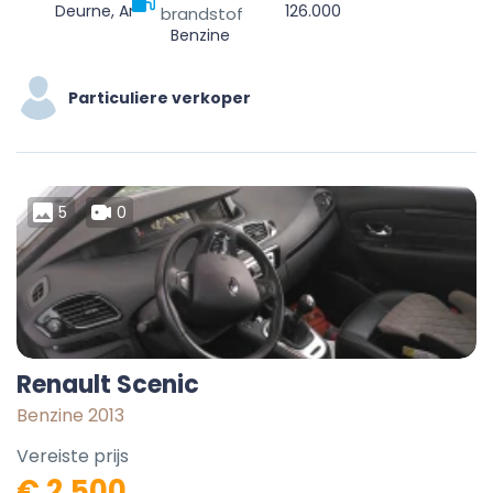
Deurne, Antwerpen, Vlaanderen, 2100, België
126.000
brandstof
Benzine
Particuliere verkoper
5
0
Renault Scenic
Benzine 2013
Vereiste prijs
€ 2.500