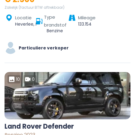
Zakelijk (factuur BTW aftrekbaar)
Type
Locatie
Mileage
Heverlee, Leuven, Vlaams-Brabant, Vlaanderen, 3001, België
133.154
brandstof
Benzine
Particuliere verkoper
10
0
Land Rover Defender
Benzine 2023