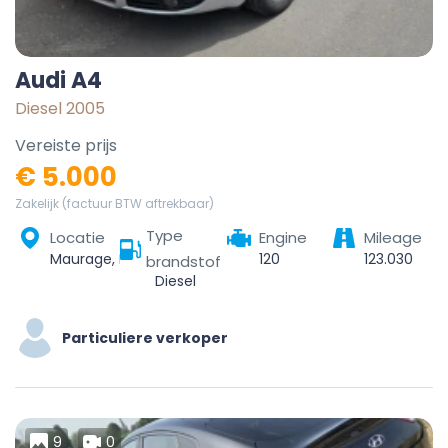
Audi A4
Diesel 2005
Vereiste prijs
€ 5.000
Zakelijk (factuur BTW aftrekbaar)
Type
Locatie
Engine
Mileage
Maurage, La Louvière, Hainaut, Wallonie, 7100, Belgique
120
123.030
brandstof
Diesel
Particuliere verkoper
9
0