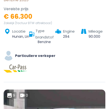
Vereiste prijs
€ 66.300
Zakelijk (factuur BTW aftrekbaar)
Type
Locatie
Engine
Mileage
Hunan, Linchuan District, Fuzhou City, Jiangxi, China
294
90.000
brandstof
Benzine
Particuliere verkoper
9
0