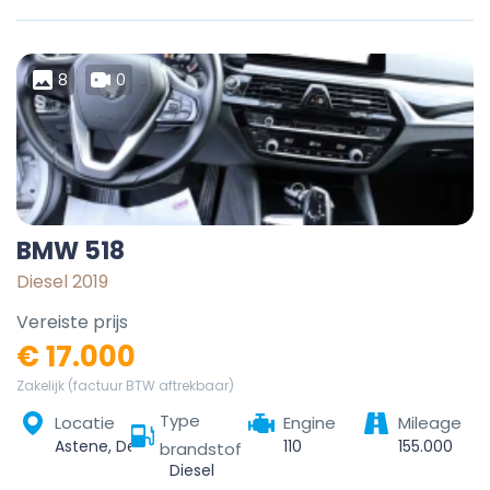
8
0
BMW 518
Diesel 2019
Vereiste prijs
€ 17.000
Zakelijk (factuur BTW aftrekbaar)
Type
Locatie
Engine
Mileage
Astene, Deinze, Gent, Oost-Vlaanderen, Vlaanderen, België
110
155.000
brandstof
Diesel