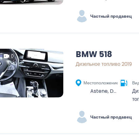
Частный продавец
BMW 518
0
Дизельное топливо 2019
Местоположение
Ви
Astene, Deinze, Gent, Oost-Vlaanderen, Vlaanderen, België
Ди
то
Частный продавец