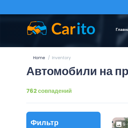
Главн
Home
Inventory
Автомобили на п
762 совпадений
Фильтр
9