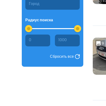
Радиус поиска
0
1000
9
Сбросить все