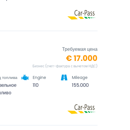
Требуемая цена
€ 17.000
Бизнес (счет-фактура с вычетом НДС)
д топлива
Engine
Mileage
зельное
110
155.000
пливо