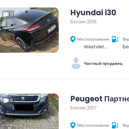
Hyundai i30
0
Бензин 2019
Местоположение
Ви
Westvleteren, Vleteren, Ieper, West-Vlaanderen, Vlaanderen, België
Бе
Частный продавец
Peugeot Партн
0
Бензин 2017
Местоположение
Ви