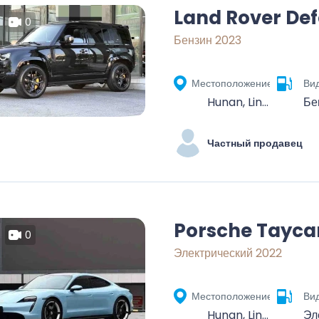
Land Rover De
0
Бензин 2023
Местоположение
Ви
Hunan, Linchuan District, Fuzhou City, Jiangxi, China
Бе
Частный продавец
Porsche Tayca
0
Электрический 2022
Местоположение
Ви
Hunan, Linchuan District, Fuzhou City, Jiangxi, China
Эл