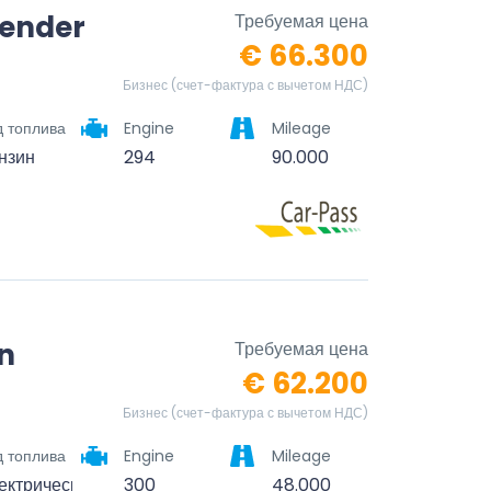
fender
Требуемая цена
€ 66.300
Бизнес (счет-фактура с вычетом НДС)
д топлива
Engine
Mileage
нзин
294
90.000
n
Требуемая цена
€ 62.200
Бизнес (счет-фактура с вычетом НДС)
д топлива
Engine
Mileage
ектрический
300
48.000