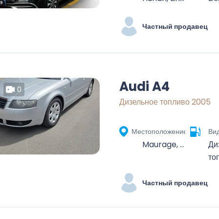
Частный продавец
Audi A4
0
Дизельное топливо 2005
Местоположение
Ви
Maurage, La Louvière, Hainaut, Wallonie, 7100, Belgique
Ди
то
Частный продавец