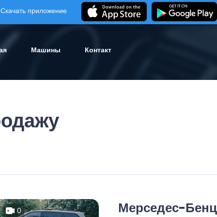
Скачать приложение
ая
Машины
Контакт
родажу
Мерседес-Бенц
0