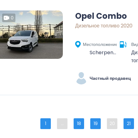
Opel Combo
0
Дизельное топливо 2020
Местоположение
Ви
Scherpenheuvel, Scherpenheuvel-Zichem, Leuven, Vlaams-Brabant, Vlaanderen, 3270, België
Ди
то
Частный продавец
1
...
18
19
20
21