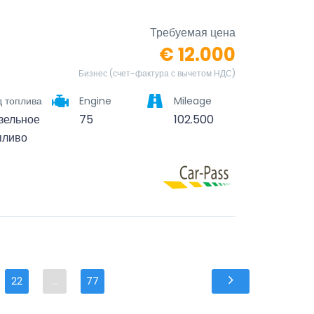
Требуемая цена
€ 12.000
Бизнес (счет-фактура с вычетом НДС)
д топлива
Engine
Mileage
зельное
75
102.500
пливо
22
...
77