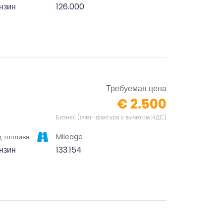
нзин
126.000
Требуемая цена
€ 2.500
Бизнес (счет-фактура с вычетом НДС)
д топлива
Mileage
нзин
133.154