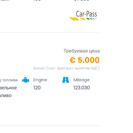
Требуемая цена
€ 5.000
Бизнес (счет-фактура с вычетом НДС)
д топлива
Engine
Mileage
зельное
120
123.030
пливо