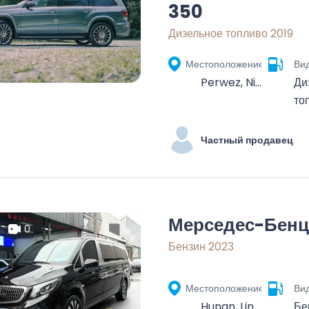
350
Дизельное топливо 2019
Местоположение
Ви
Perwez, Nivelles, Walloon Brabant, Wallonia, 1360, Belgium
Ди
то
Частный продавец
Мерседес-Бенц
0
Бензин 2023
Местоположение
Ви
Hunan, Linchuan District, Fuzhou City, Jiangxi, China
Бе