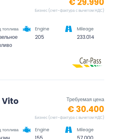
€ 29.990
Бизнес (счет-фактура с вычетом НДС)
д топлива
Engine
Mileage
зельное
205
233.014
пливо
 Vito
Требуемая цена
€ 30.400
Бизнес (счет-фактура с вычетом НДС)
д топлива
Engine
Mileage
нзин
155
57.000