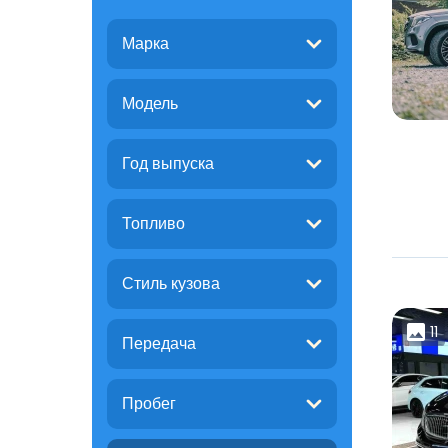
Марка
Модель
Год выпуска
Топливо
Стиль кузова
11
Передача
Пробег