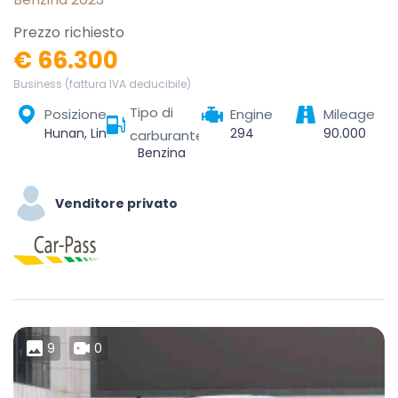
Prezzo richiesto
€ 66.300
Business (fattura IVA deducibile)
Tipo di
Posizione
Engine
Mileage
Hunan, Linchuan District, Fuzhou City, Jiangxi, China
294
90.000
carburante
Benzina
Venditore privato
9
0