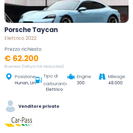
Porsche Taycan
Elettrico 2022
Prezzo richiesto
€ 62.200
Business (fattura IVA deducibile)
Tipo di
Posizione
Engine
Mileage
Hunan, Linchuan District, Fuzhou City, Jiangxi, China
300
48.000
carburante
Elettrico
Venditore privato