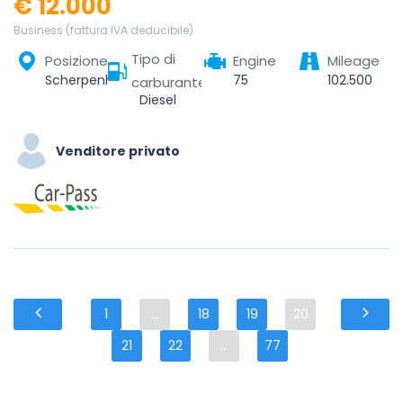
€ 12.000
Business (fattura IVA deducibile)
Tipo di
Posizione
Engine
Mileage
Scherpenheuvel, Scherpenheuvel-Zichem, Leuven, Vlaams-Brabant, Vlaanderen, 3270, België
75
102.500
carburante
Diesel
Venditore privato
1
...
18
19
20
21
22
...
77