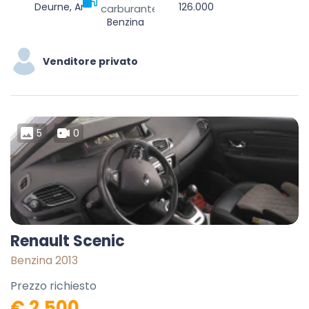
Deurne, Antwerpen, Vlaanderen, 2100, België
126.000
carburante
Benzina
Venditore privato
5
0
Renault Scenic
Benzina 2013
Prezzo richiesto
€ 2.500