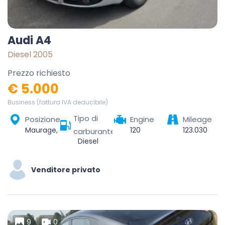
Audi A4
Diesel 2005
Prezzo richiesto
€ 5.000
Business (fattura IVA deducibile)
Tipo di
Posizione
Engine
Mileage
Maurage, La Louvière, Hainaut, Wallonie, 7100, Belgique
120
123.030
carburante
Diesel
Venditore privato
9
0