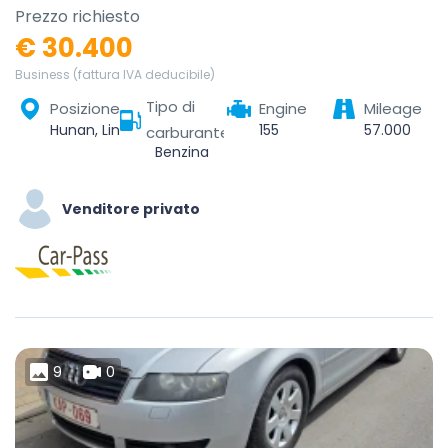
Prezzo richiesto
€ 30.400
Business (fattura IVA deducibile)
Tipo di
Posizione
Engine
Mileage
Hunan, Linchuan District, Fuzhou City, Jiangxi, China
155
57.000
carburante
Benzina
Venditore privato
9
0