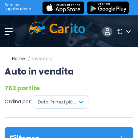
Scarica
l'applicazione
€
Home
Inventory
Auto in vendita
762 partite
Ordina per:
Data: Prima i più nuovi