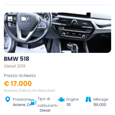
8
0
BMW 518
Diesel 2019
Prezzo richiesto
€ 17.000
Business (fattura IVA deducibile)
Tipo di
Posizione
Engine
Mileage
Astene, Deinze, Gent, Oost-Vlaanderen, Vlaanderen, België
110
155.000
carburante
Diesel