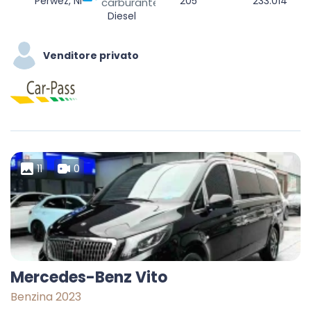
Perwez, Nivelles, Walloon Brabant, Wallonia, 1360, Belgium
205
233.014
carburante
Diesel
Venditore privato
11
0
Mercedes-Benz Vito
Benzina 2023