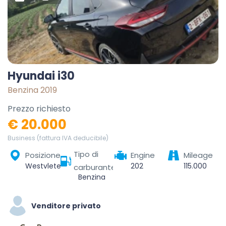
Hyundai i30
Benzina 2019
Prezzo richiesto
€ 20.000
Business (fattura IVA deducibile)
Tipo di
Posizione
Engine
Mileage
Westvleteren, Vleteren, Ieper, West-Vlaanderen, Vlaanderen, België
202
115.000
carburante
Benzina
Venditore privato