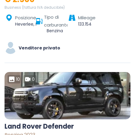
Business (fattura IVA deducibile)
Tipo di
Posizione
Mileage
Heverlee, Leuven, Vlaams-Brabant, Vlaanderen, 3001, België
133.154
carburante
Benzina
Venditore privato
10
0
Land Rover Defender
Benzina 2023