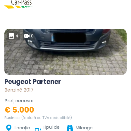
4
0
Peugeot Partener
Benzină 2017
Preț necesar
€ 5.000
Business (factură cu TVA deductibilă)
Tipul de
Locație
Mileage