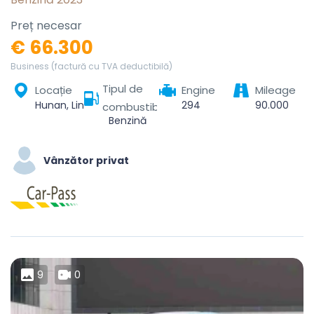
Preț necesar
€ 66.300
Business (factură cu TVA deductibilă)
Tipul de
Locație
Engine
Mileage
Hunan, Linchuan District, Fuzhou City, Jiangxi, China
294
90.000
combustibil
Benzină
Vânzător privat
9
0