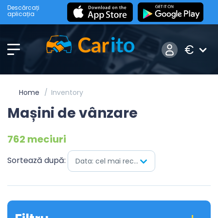
Descărcați
aplicația
€
Home
Inventory
Mașini de vânzare
762 meciuri
Sortează după:
Data: cel mai recent mai întâi