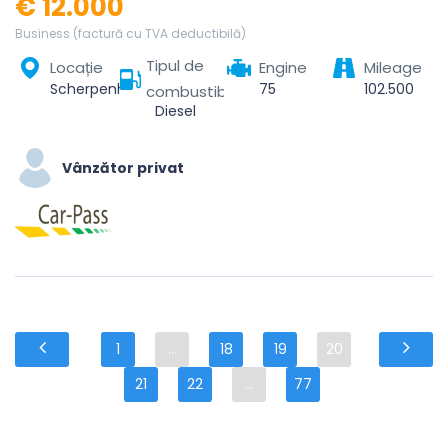
€ 12.000
Business (factură cu TVA deductibilă)
Tipul de
Locație
Engine
Mileage
Scherpenheuvel, Scherpenheuvel-Zichem, Leuven, Vlaams-Brabant, Vlaanderen, 3270, België
75
102.500
combustibil
Diesel
Vânzător privat
1
...
18
19
20
21
22
...
77