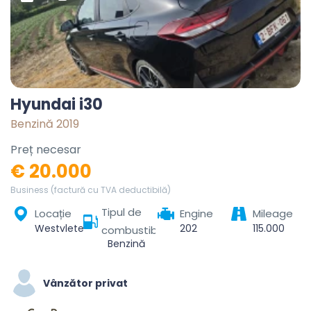
Hyundai i30
Benzină 2019
Preț necesar
€ 20.000
Business (factură cu TVA deductibilă)
Tipul de
Locație
Engine
Mileage
Westvleteren, Vleteren, Ieper, West-Vlaanderen, Vlaanderen, België
202
115.000
combustibil
Benzină
Vânzător privat