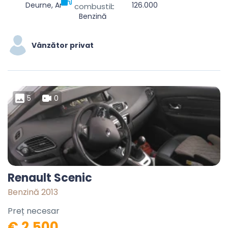
Deurne, Antwerpen, Vlaanderen, 2100, België
126.000
combustibil
Benzină
Vânzător privat
5
0
Renault Scenic
Benzină 2013
Preț necesar
€ 2.500