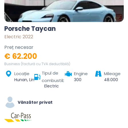
Porsche Taycan
Electric 2022
Preț necesar
€ 62.200
Business (factură cu TVA deductibilă)
Tipul de
Locație
Engine
Mileage
Hunan, Linchuan District, Fuzhou City, Jiangxi, China
300
48.000
combustibil
Electric
Vânzător privat