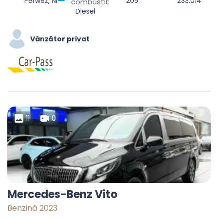
Perwez, Nivelles, Walloon Brabant, Wallonia, 1360, Belgium
205
233.014
combustibil
Diesel
Vânzător privat
11
0
Mercedes-Benz Vito
Benzină 2023