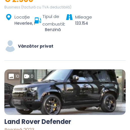
Business (factură cu TVA deductibilă)
Tipul de
Locație
Mileage
Heverlee, Leuven, Vlaams-Brabant, Vlaanderen, 3001, België
133.154
combustibil
Benzină
Vânzător privat
10
0
Land Rover Defender
Benzină 2023