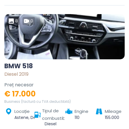
8
0
BMW 518
Diesel 2019
Preț necesar
€ 17.000
Business (factură cu TVA deductibilă)
Tipul de
Locație
Engine
Mileage
Astene, Deinze, Gent, Oost-Vlaanderen, Vlaanderen, België
110
155.000
combustibil
Diesel