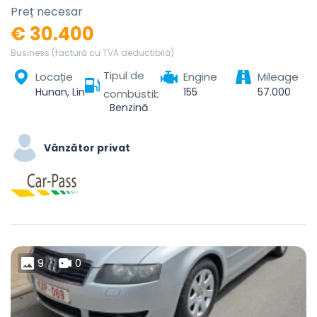
Preț necesar
€ 30.400
Business (factură cu TVA deductibilă)
Tipul de
Locație
Engine
Mileage
Hunan, Linchuan District, Fuzhou City, Jiangxi, China
155
57.000
combustibil
Benzină
Vânzător privat
9
0