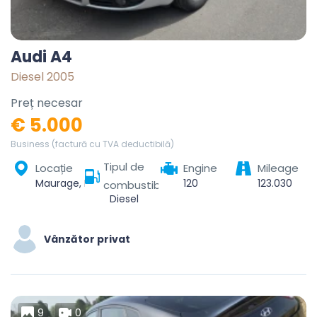
Audi A4
Diesel 2005
Preț necesar
€ 5.000
Business (factură cu TVA deductibilă)
Tipul de
Locație
Engine
Mileage
Maurage, La Louvière, Hainaut, Wallonie, 7100, Belgique
120
123.030
combustibil
Diesel
Vânzător privat
9
0