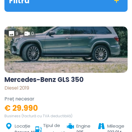
Filtru
9
0
Mercedes-Benz GLS 350
Diesel 2019
Preț necesar
€ 29.990
Business (factură cu TVA deductibilă)
Tipul de
Locație
Engine
Mileage