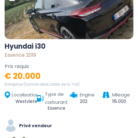
Hyundai i30
Essence 2019
Prix requis
€ 20.000
Entreprise (facture déductible de la TVA)
Type de
Localisation
Engine
Mileage
Westvleteren, Vleteren, Ieper, West-Vlaanderen, Vlaanderen, België
202
115.000
carburant
Essence
Privé vendeur