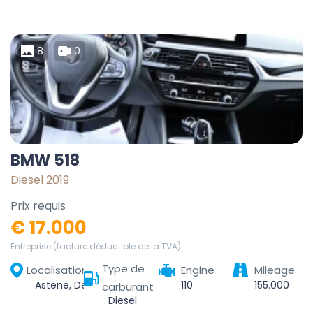
8
0
BMW 518
Diesel 2019
Prix requis
€ 17.000
Entreprise (facture déductible de la TVA)
Type de
Localisation
Engine
Mileage
Astene, Deinze, Gent, Oost-Vlaanderen, Vlaanderen, België
110
155.000
carburant
Diesel