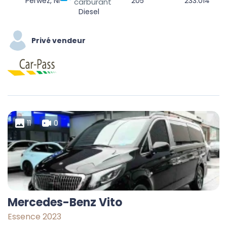
Perwez, Nivelles, Walloon Brabant, Wallonia, 1360, Belgium
205
233.014
carburant
Diesel
Privé vendeur
11
0
Mercedes-Benz Vito
Essence 2023