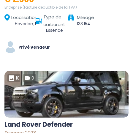
Entreprise (facture déductible de la TVA)
Type de
Localisation
Mileage
Heverlee, Leuven, Vlaams-Brabant, Vlaanderen, 3001, België
133.154
carburant
Essence
Privé vendeur
10
0
Land Rover Defender
Essence 2023