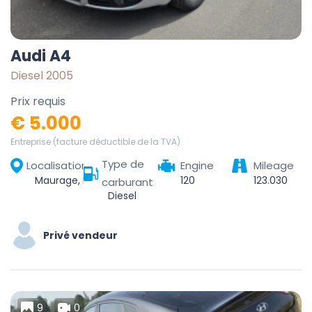
Audi A4
Diesel 2005
Prix requis
€ 5.000
Entreprise (facture déductible de la TVA)
Type de
Localisation
Engine
Mileage
Maurage, La Louvière, Hainaut, Wallonie, 7100, Belgique
120
123.030
carburant
Diesel
Privé vendeur
9
0