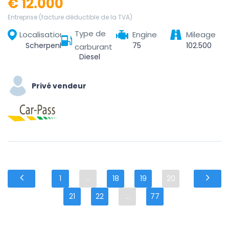
€ 12.000
Entreprise (facture déductible de la TVA)
Type de
Localisation
Engine
Mileage
Scherpenheuvel, Scherpenheuvel-Zichem, Leuven, Vlaams-Brabant, Vlaanderen, 3270, België
75
102.500
carburant
Diesel
Privé vendeur
1
...
18
19
20
21
22
...
77