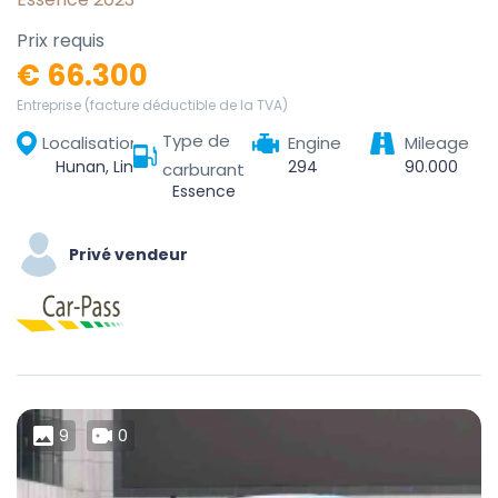
Prix requis
€ 66.300
Entreprise (facture déductible de la TVA)
Type de
Localisation
Engine
Mileage
Hunan, Linchuan District, Fuzhou City, Jiangxi, China
294
90.000
carburant
Essence
Privé vendeur
9
0