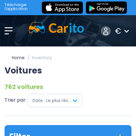
Télécharger
l'application
€
Home
Inventory
Voitures
762 voitures
Trier par:
Date : Le plus récent en premier