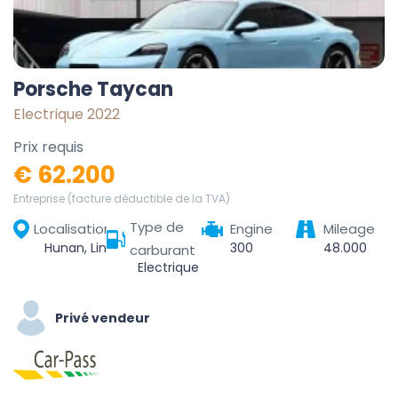
Porsche Taycan
Electrique 2022
Prix requis
€ 62.200
Entreprise (facture déductible de la TVA)
Type de
Localisation
Engine
Mileage
Hunan, Linchuan District, Fuzhou City, Jiangxi, China
300
48.000
carburant
Electrique
Privé vendeur