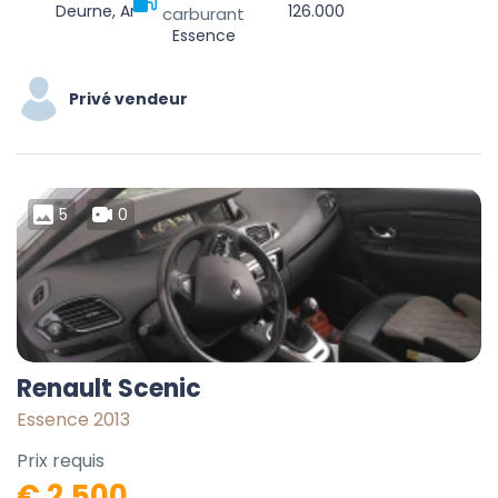
Deurne, Antwerpen, Vlaanderen, 2100, België
126.000
carburant
Essence
Privé vendeur
5
0
Renault Scenic
Essence 2013
Prix requis
€ 2.500