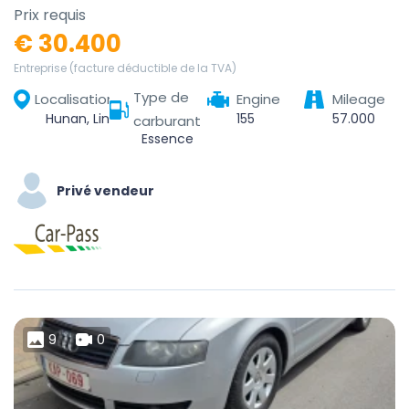
Prix requis
€ 30.400
Entreprise (facture déductible de la TVA)
Type de
Localisation
Engine
Mileage
Hunan, Linchuan District, Fuzhou City, Jiangxi, China
155
57.000
carburant
Essence
Privé vendeur
9
0