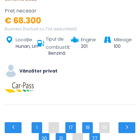
Preț necesar
€ 68.300
Business (factură cu TVA deductibilă)
Tipul de
Locație
Engine
Mileage
Hunan, Linchuan District, Fuzhou City, Jiangxi, China
201
100
combustibil
Benzină
Vânzător privat
1
...
17
18
19
20
21
...
77