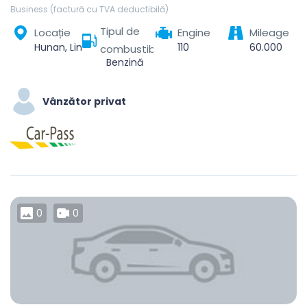
Business (factură cu TVA deductibilă)
Tipul de
Locație
Engine
Mileage
Hunan, Linchuan District, Fuzhou City, Jiangxi, China
110
60.000
combustibil
Benzină
Vânzător privat
0
0