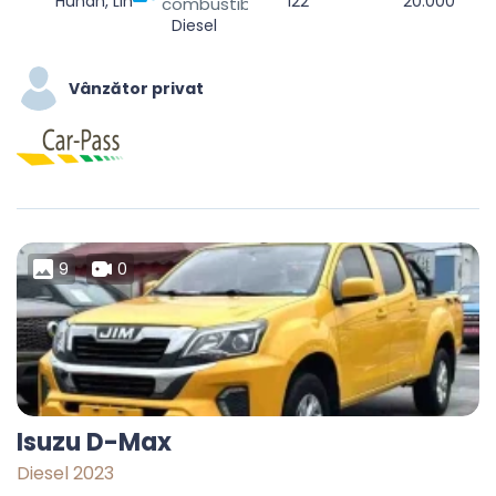
Hunan, Linchuan District, Fuzhou City, Jiangxi, China
122
20.000
combustibil
Diesel
Vânzător privat
9
0
Isuzu D-Max
Diesel 2023