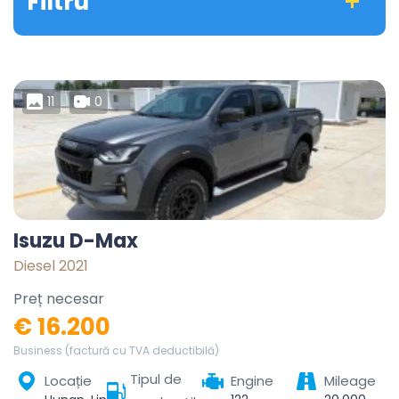
Filtru
11
0
Isuzu D-Max
Diesel 2021
Preț necesar
€ 16.200
Business (factură cu TVA deductibilă)
Tipul de
Locație
Engine
Mileage