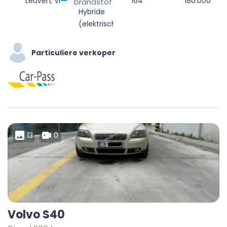
Leuven, Vlaams-Brabant, Vlaanderen, België
164
180.000
brandstof
Hybride
(elektrisch/benzine)
Particuliere verkoper
13
0
Volvo S40