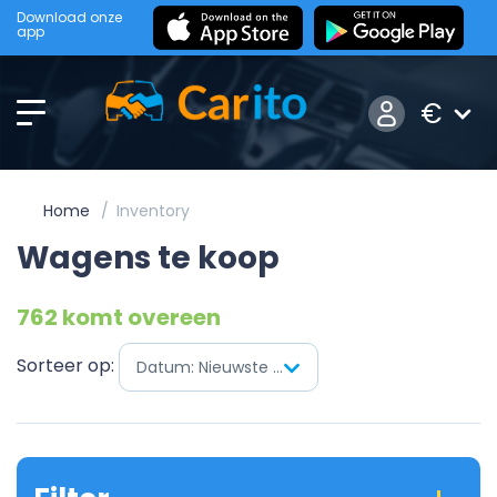
Download onze
app
€
Home
Inventory
Wagens te koop
762 komt overeen
Sorteer op:
Datum: Nieuwste eerst