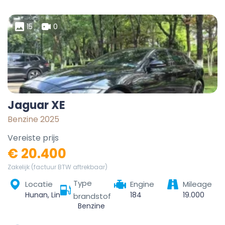
15
0
Jaguar XE
Benzine 2025
Vereiste prijs
€ 20.400
Zakelijk (factuur BTW aftrekbaar)
Type
Locatie
Engine
Mileage
Hunan, Linchuan District, Fuzhou City, Jiangxi, China
184
19.000
brandstof
Benzine