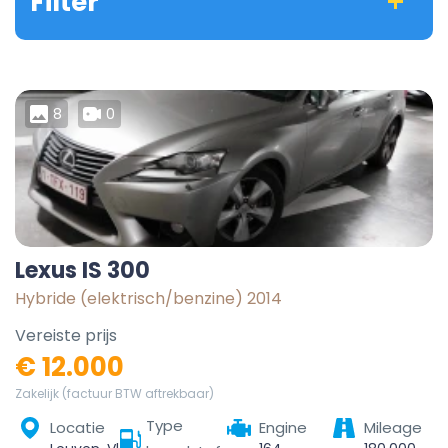
Filter
8
0
Lexus IS 300
Hybride (elektrisch/benzine) 2014
Vereiste prijs
€ 12.000
Zakelijk (factuur BTW aftrekbaar)
Type
Locatie
Engine
Mileage