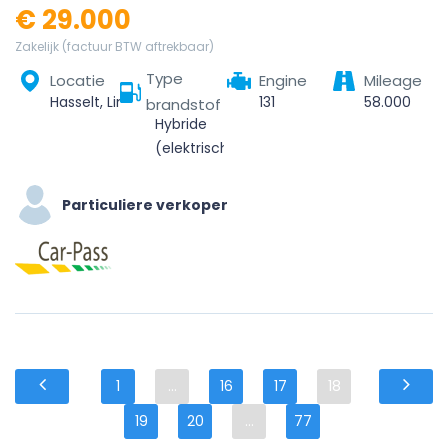
€ 29.000
Zakelijk (factuur BTW aftrekbaar)
Type
Locatie
Engine
Mileage
Hasselt, Limburg, Vlaanderen, België
131
58.000
brandstof
Hybride
(elektrisch/benzine)
Particuliere verkoper
1
...
16
17
18
19
20
...
77