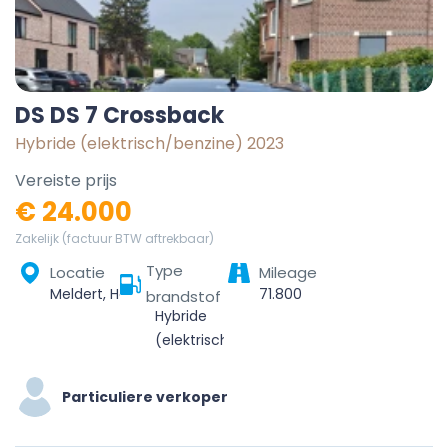
DS DS 7 Crossback
Hybride (elektrisch/benzine) 2023
Vereiste prijs
€ 24.000
Zakelijk (factuur BTW aftrekbaar)
Type
Locatie
Mileage
Meldert, Hoegaarden, Leuven, Vlaams-Brabant, Vlaanderen, België
71.800
brandstof
Hybride
(elektrisch/benzine)
Particuliere verkoper