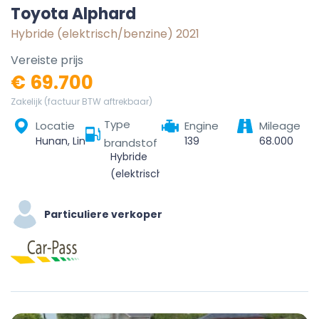
Toyota Alphard
Hybride (elektrisch/benzine) 2021
Vereiste prijs
€ 69.700
Zakelijk (factuur BTW aftrekbaar)
Type
Locatie
Engine
Mileage
Hunan, Linchuan District, Fuzhou City, Jiangxi, China
139
68.000
brandstof
Hybride
(elektrisch/benzine)
Particuliere verkoper