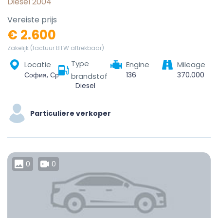
Diesel 2004
Vereiste prijs
€ 2.600
Zakelijk (factuur BTW aftrekbaar)
Type
Locatie
Engine
Mileage
София, Средец, Столична, София-град, България
136
370.000
brandstof
Diesel
Particuliere verkoper
0
0