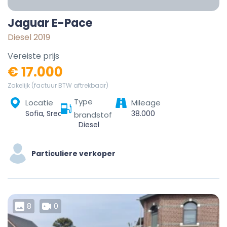
Jaguar E-Pace
Diesel 2019
Vereiste prijs
€ 17.000
Zakelijk (factuur BTW aftrekbaar)
Type
Locatie
Mileage
Sofia, Sredec, Sofia City, Sofia-City, Bulgaria
38.000
brandstof
Diesel
Particuliere verkoper
8
0