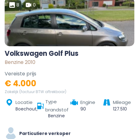
8
0
Volkswagen Golf Plus
Benzine 2010
Vereiste prijs
€ 4.000
Zakelijk (factuur BTW aftrekbaar)
Type
Locatie
Engine
Mileage
Boechout, Antwerpen, Vlaanderen, 2530, België
90
127.510
brandstof
Benzine
Particuliere verkoper