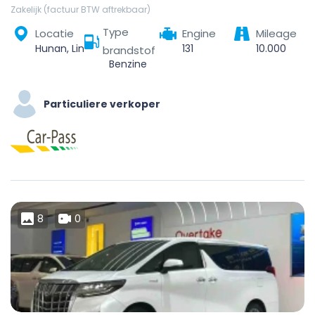
Zakelijk (factuur BTW aftrekbaar)
Type
Locatie
Engine
Mileage
Hunan, Linchuan District, Fuzhou City, Jiangxi, China
131
10.000
brandstof
Benzine
Particuliere verkoper
8
0