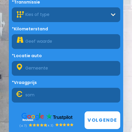
*Transmissie
Kies of type
*Kilometerstand
*Locatie auto
*Vraagprijs
VOLGENDE
(4.3)
(4.7)