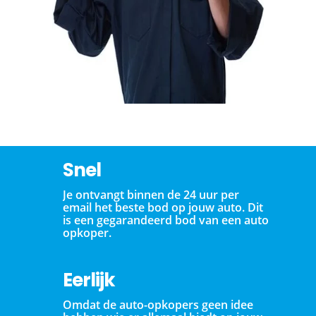
Snel
Je ontvangt binnen de 24 uur per
email het beste bod op jouw auto. Dit
is een gegarandeerd bod van een auto
opkoper.
Eerlijk
Omdat de auto-opkopers geen idee