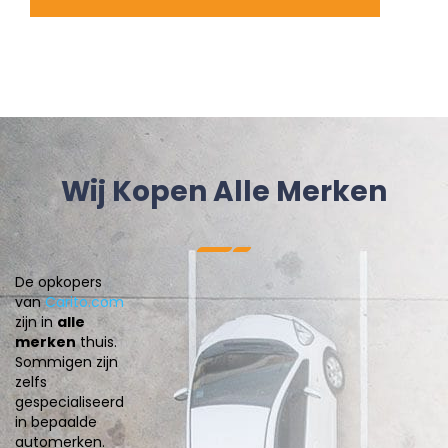
Wij Kopen Alle Merken
De opkopers
van
Carito.com
zijn in
alle
merken
thuis.
Sommigen zijn
zelfs
gespecialiseerd
in bepaalde
automerken.