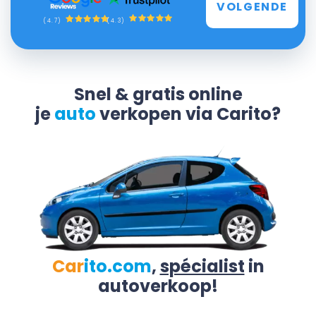
VOLGENDE
(4.3)
(4.7)
Snel & gratis online
je
auto
verkopen via Carito?
Car
ito.com
,
spécialist
in
autoverkoop!