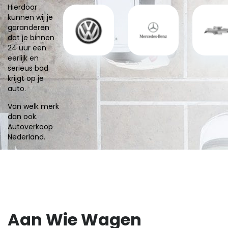
Hierdoor
kunnen wij je
garanderen
dat je binnen
24 uur een
eerlijk en
serieus bod
krijgt op je
auto.
Van welk merk
dan ook.
Autoverkoop
Nederland.
Aan Wie Wagen