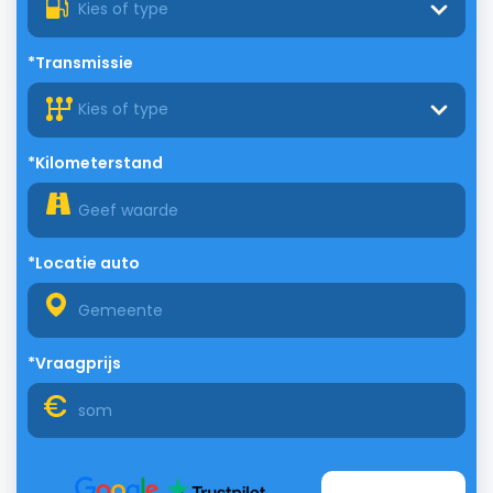
Kies of type
*Transmissie
Kies of type
*Kilometerstand
*Locatie auto
*Vraagprijs