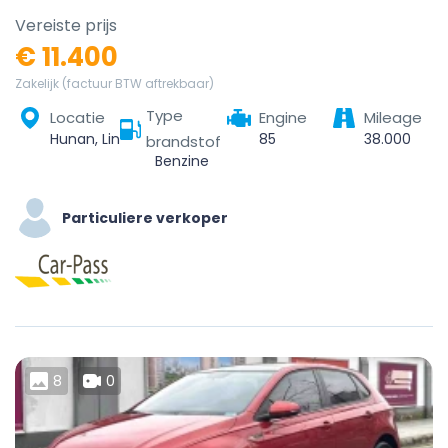
Vereiste prijs
€ 11.400
Zakelijk (factuur BTW aftrekbaar)
Type
Locatie
Engine
Mileage
Hunan, Linchuan District, Fuzhou City, Jiangxi, China
85
38.000
brandstof
Benzine
Particuliere verkoper
8
0