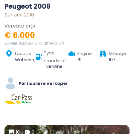
Peugeot 2008
Benzine 2016
Vereiste prijs
€ 6.000
Zakelijk (factuur BTW aftrekbaar)
Type
Locatie
Engine
Mileage
Waterloo, Nivelles, Brabant wallon, Wallonie, 1410, Belgique
81
107
brandstof
Benzine
Particuliere verkoper
10
0