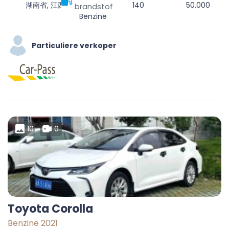
湖南省, 江西省, 福州市, 临川区
140
50.000
brandstof
Benzine
Particuliere verkoper
10
0
Toyota Corolla
Benzine 2021