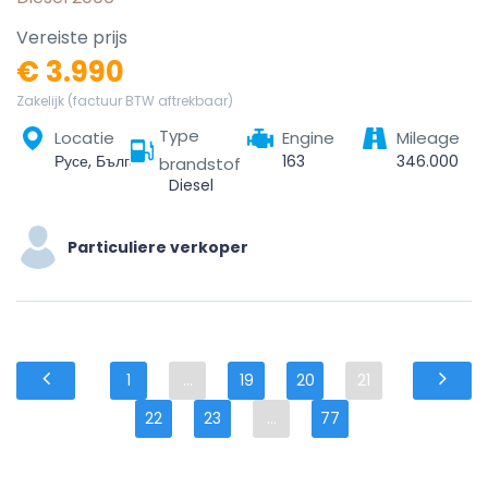
Vereiste prijs
€ 3.990
Zakelijk (factuur BTW aftrekbaar)
Type
Locatie
Engine
Mileage
Русе, България
163
346.000
brandstof
Diesel
Particuliere verkoper
1
...
19
20
21
22
23
...
77