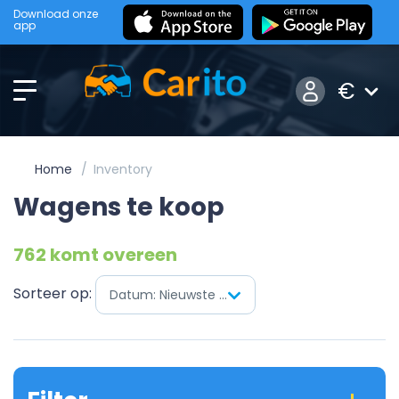
Download onze
app
€
Home
Inventory
Wagens te koop
762 komt overeen
Sorteer op:
Datum: Nieuwste eerst