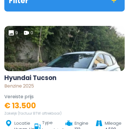
Filter
9
0
Hyundai Tucson
Benzine 2025
Vereiste prijs
€ 13.500
Zakelijk (factuur BTW aftrekbaar)
Type
Locatie
Engine
Mileage