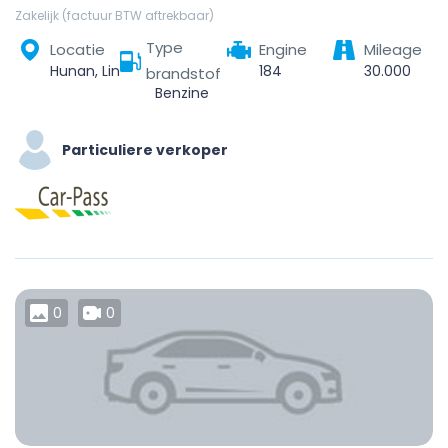
Zakelijk (factuur BTW aftrekbaar)
Type
Locatie
Engine
Mileage
Hunan, Linchuan District, Fuzhou City, Jiangxi, China
184
30.000
brandstof
Benzine
Particuliere verkoper
0
0