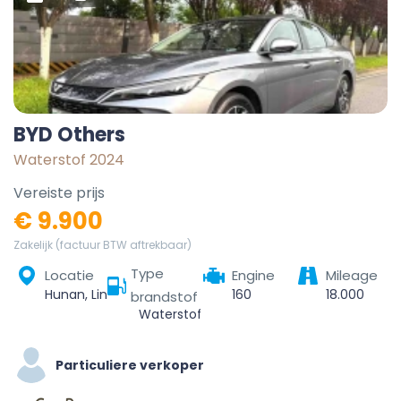
BYD Others
Waterstof 2024
Vereiste prijs
€ 9.900
Zakelijk (factuur BTW aftrekbaar)
Type
Locatie
Engine
Mileage
Hunan, Linchuan District, Fuzhou City, Jiangxi, China
160
18.000
brandstof
Waterstof
Particuliere verkoper