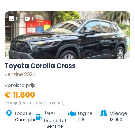
9
0
Toyota Corolla Cross
Benzine 2024
Vereiste prijs
€ 11.800
Zakelijk (factuur BTW aftrekbaar)
Type
Locatie
Engine
Mileage
Changsha, Changsha County, Changsha, Hunan, China
126
12.000
brandstof
Benzine