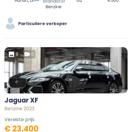
Hunan, Linchuan District, Fuzhou City, Jiangxi, China
132
4.500
brandstof
Benzine
Particuliere verkoper
9
0
Jaguar XF
Benzine 2023
Vereiste prijs
€ 23.400