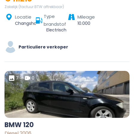
Zakelijk (factuur BTW aftrekbaar)
Type
Locatie
Mileage
Changsha, Furong District, Changsha, Hunan, 410005, China
10.000
brandstof
Electrisch
Particuliere verkoper
7
0
BMW 120
Diesel 2006