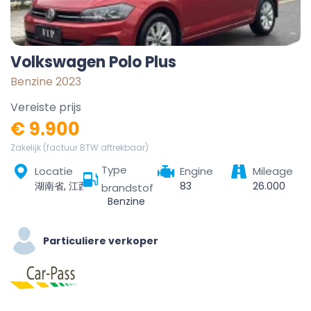
Volkswagen Polo Plus
Benzine 2023
Vereiste prijs
€ 9.900
Zakelijk (factuur BTW aftrekbaar)
Type
Locatie
Engine
Mileage
湖南省, 江西省, 福州市, 临川区
83
26.000
brandstof
Benzine
Particuliere verkoper