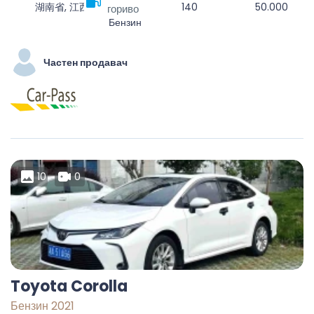
湖南省, 江西省, 福州市, 临川区
140
50.000
гориво
Бензин
Частен продавач
10
0
Toyota Corolla
Бензин 2021