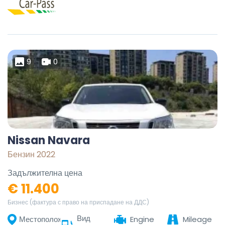
9
0
Nissan Navara
Бензин 2022
Задължителна цена
€ 11.400
Бизнес (фактура с право на приспадане на ДДС)
Вид
Местоположение
Engine
Mileage