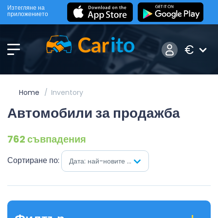
Изтегляне на
приложението
€
Home
Inventory
Автомобили за продажба
762 съвпадения
Сортиране по:
Дата: най-новите на първо място