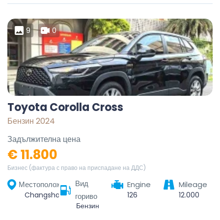
9
0
Toyota Corolla Cross
Бензин 2024
Задължителна цена
€ 11.800
Бизнес (фактура с право на приспадане на ДДС)
Вид
Местоположение
Engine
Mileage
Changsha, Changsha County, Changsha, Hunan, China
126
12.000
гориво
Бензин