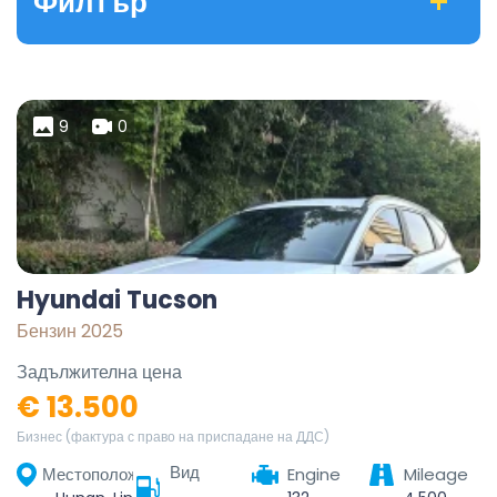
Филтър
9
0
Hyundai Tucson
Бензин 2025
Задължителна цена
€ 13.500
Бизнес (фактура с право на приспадане на ДДС)
Вид
Местоположение
Engine
Mileage