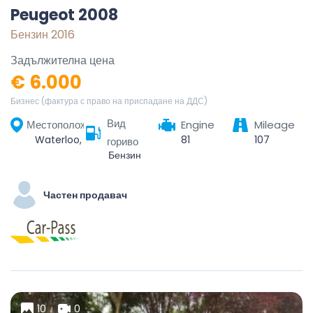
Peugeot 2008
Бензин 2016
Задължителна цена
€ 6.000
Бизнес (фактура с право на приспадане на ДДС)
Вид
Местоположение
Engine
Mileage
Waterloo, Nivelles, Brabant wallon, Wallonie, 1410, Belgique
81
107
гориво
Бензин
Частен продавач
10
0