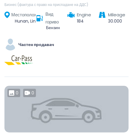
Бизнес (фактура с право на приспадане на ДДС)
Вид
Местоположение
Engine
Mileage
Hunan, Linchuan District, Fuzhou City, Jiangxi, China
184
30.000
гориво
Бензин
Частен продавач
0
0