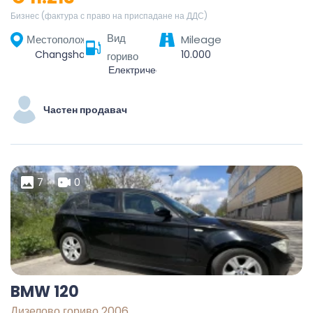
Бизнес (фактура с право на приспадане на ДДС)
Вид
Местоположение
Mileage
Changsha, Furong District, Changsha, Hunan, 410005, China
10.000
гориво
Електрически
Частен продавач
7
0
BMW 120
Дизелово гориво 2006