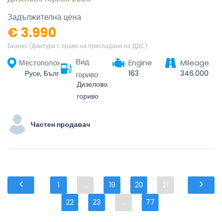
Задължителна цена
€ 3.990
Бизнес (фактура с право на приспадане на ДДС)
Вид
Местоположение
Engine
Mileage
Русе, България
163
346.000
гориво
Дизелово
гориво
Частен продавач
1
...
19
20
21
22
23
...
77