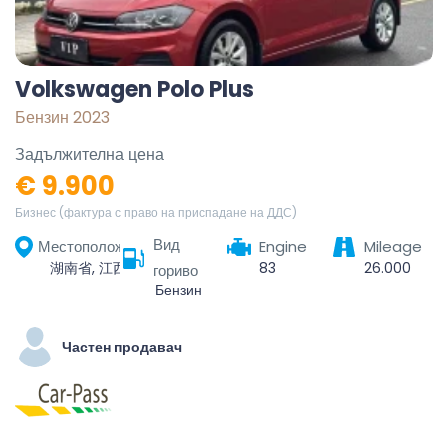
Volkswagen Polo Plus
Бензин 2023
Задължителна цена
€ 9.900
Бизнес (фактура с право на приспадане на ДДС)
Вид
Местоположение
Engine
Mileage
湖南省, 江西省, 福州市, 临川区
83
26.000
гориво
Бензин
Частен продавач