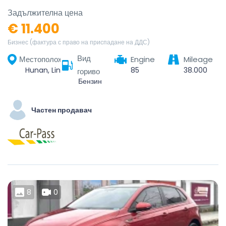
Задължителна цена
€ 11.400
Бизнес (фактура с право на приспадане на ДДС)
Вид
Местоположение
Engine
Mileage
Hunan, Linchuan District, Fuzhou City, Jiangxi, China
85
38.000
гориво
Бензин
Частен продавач
8
0