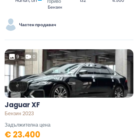
Hunan, Linchuan District, Fuzhou City, Jiangxi, China
132
4.500
гориво
Бензин
Частен продавач
9
0
Jaguar XF
Бензин 2023
Задължителна цена
€ 23.400