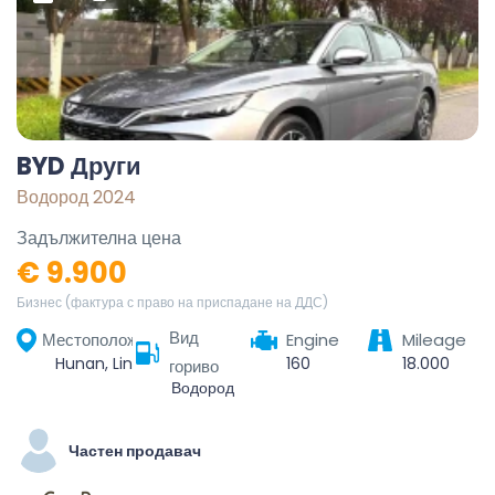
BYD Други
Водород 2024
Задължителна цена
€ 9.900
Бизнес (фактура с право на приспадане на ДДС)
Вид
Местоположение
Engine
Mileage
Hunan, Linchuan District, Fuzhou City, Jiangxi, China
160
18.000
гориво
Водород
Частен продавач