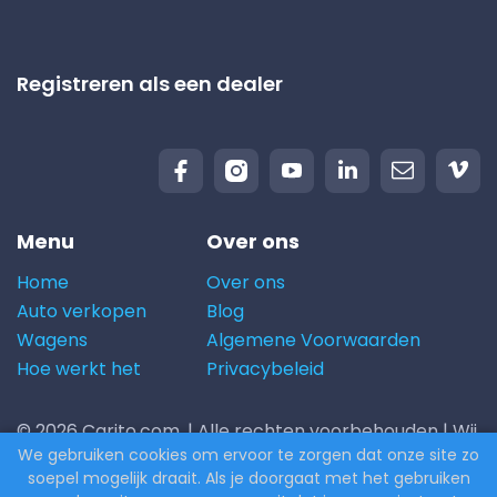
Registreren als een dealer
Menu
Over ons
Home
Over ons
Auto verkopen
Blog
Wagens
Algemene Voorwaarden
Hoe werkt het
Privacybeleid
© 2026 Carito.com. | Alle rechten voorbehouden | Wij
We gebruiken cookies om ervoor te zorgen dat onze site zo
kopen uw auto aan de beste prijs! | Powered by
soepel mogelijk draait. Als je doorgaat met het gebruiken
CodiCo.io