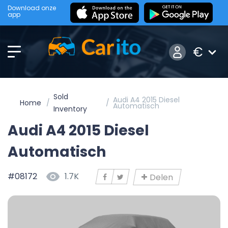
Download onze
app
€
Sold
Audi A4 2015 Diesel
Home
Automatisch
Inventory
Audi A4 2015 Diesel
Automatisch
#08172
1.7K
Delen