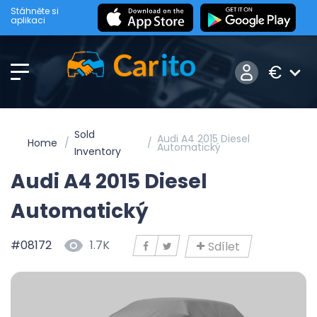
Stáhněte si
aplikaci
€
Sold
Audi A4 2015 Diesel
Home
Automatický
Inventory
Audi A4 2015 Diesel
Automatický
#08172
1.7K
Sdílet