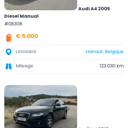
Audi A4 2005
Diesel Manual
#08308
€ 5.000
Umístění
Hainaut, Belgique
Mileage
123.030 km