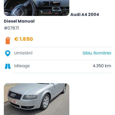
Audi A4 2004
Diesel Manual
#07671
€ 1.650
Umístění
Sibiu, România
Mileage
4.350 km