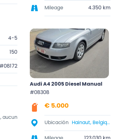
Mileage
4.350 km
4-5
150
#08172
Audi A4 2005 Diesel Manual
#08308
€ 5.000
, aucun 
Ubicación
Hainaut, Belgique
Mileage
123.030 km