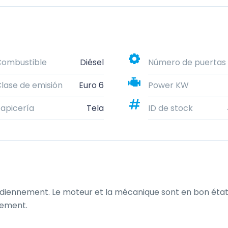
Combustible
Diésel
Número de puertas
lase de emisión
Euro 6
Power KW
apicería
Tela
ID de stock
tidiennement. Le moteur et la mécanique sont en bon état
tement.