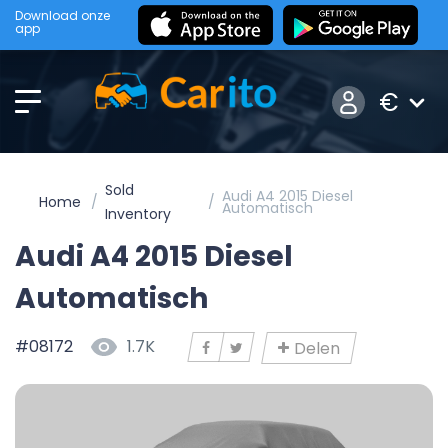
Download onze
app
€
Sold
Audi A4 2015 Diesel
Home
Automatisch
Inventory
Audi A4 2015 Diesel
Automatisch
#08172
1.7K
Delen