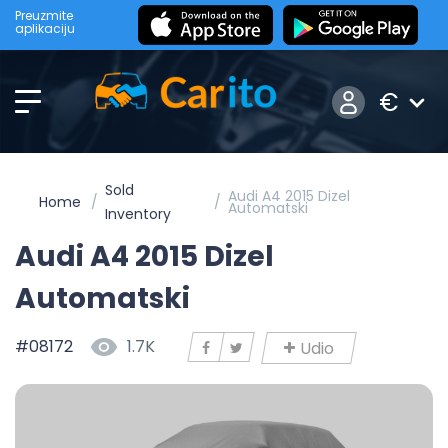
Preuzmite
aplikaciju
€
Sold
Audi A4 2015 Dizel
Home
Automatski
Inventory
Audi A4 2015 Dizel
Automatski
#08172
1.7K
Udio