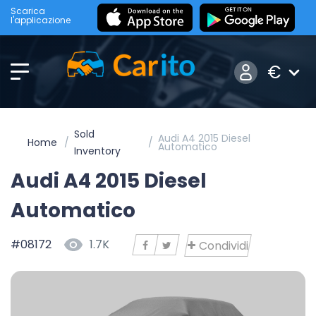
Scarica
l'applicazione
€
Sold
Audi A4 2015 Diesel
Home
Automatico
Inventory
Audi A4 2015 Diesel
Automatico
#08172
1.7K
Condividi