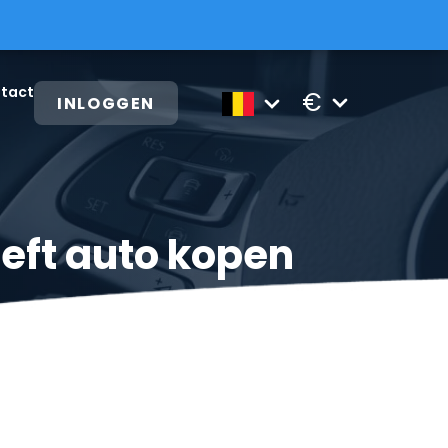
tact
€
INLOGGEN
reft auto kopen
 Tips om snel en voordelig