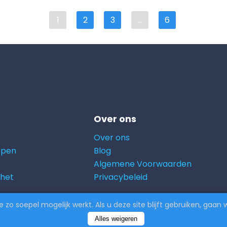
1
2
3
...
6
Over ons
Over ons
open
Blog
Algemene Voorwaarden
 het
Privacybeleid
uden | Powered by
CodiCo.io
zo soepel mogelijk werkt. Als u deze site blijft gebruiken, gaan 
Alles weigeren