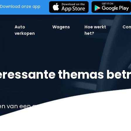
Download onze app
Auto
Wagens
Hoe werkt
Con
verkopen
het?
nteressante themas bet
n van een auto in 24 uur voor het beste bod.