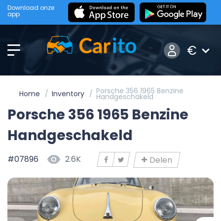
Download onze
app
€
Porsche 356 1965 Benzine
Home
Inventory
Handgeschakeld
Porsche 356 1965 Benzine
Handgeschakeld
#07896
2.6K
Delen