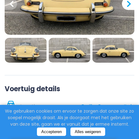
Voertuig details
Locatie
Emilia-Romagna, Italy
We gebruiken cookies om ervoor te zorgen dat onze site zo
soepel mogelijk draait. Als je doorgaat met het gebruiken
Brandstof
Benzine
van deze site, gaan we er vanuit dat je ermee instemt.
Accepteren
Alles weigeren
Aantal deuren
2-3