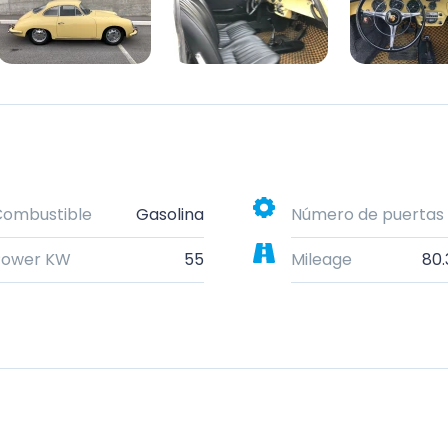
Combustible
Gasolina
Número de puertas
Power KW
55
Mileage
80