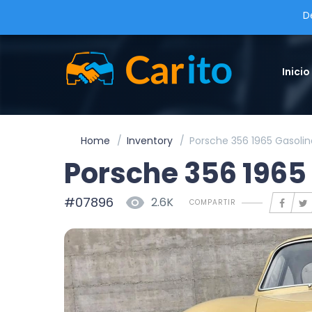
D
Inicio
Home
Inventory
Porsche 356 1965 Gasoli
Porsche 356 1965
#07896
2.6K
COMPARTIR