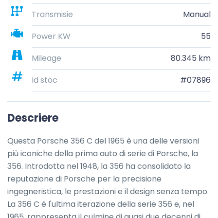
Transmisie
Manual
Power KW
55
Mileage
80.345 km
Id stoc
#07896
Descriere
Questa Porsche 356 C del 1965 è una delle versioni 
più iconiche della prima auto di serie di Porsche, la 
356. Introdotta nel 1948, la 356 ha consolidato la 
reputazione di Porsche per la precisione 
ingegneristica, le prestazioni e il design senza tempo. 
La 356 C è l'ultima iterazione della serie 356 e, nel 
1965, rappresenta il culmine di quasi due decenni di 