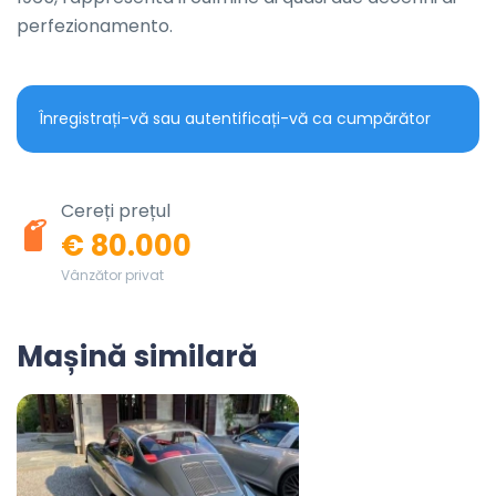
perfezionamento.
Înregistrați-vă sau autentificați-vă ca cumpărător
Cereți prețul
€ 80.000
Vânzător privat
Mașină similară