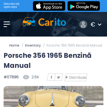
Descărcați
aplicația
€
Home
Inventory
Porsche 356 1965 Benzină Manual
Porsche 356 1965 Benzină
Manual
#07896
2.6K
Distribuie