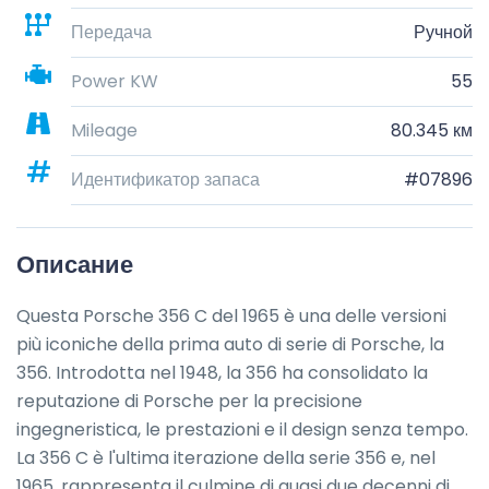
Передача
Ручной
Power KW
55
Mileage
80.345 км
Идентификатор запаса
#07896
Описание
Questa Porsche 356 C del 1965 è una delle versioni 
più iconiche della prima auto di serie di Porsche, la 
356. Introdotta nel 1948, la 356 ha consolidato la 
reputazione di Porsche per la precisione 
ingegneristica, le prestazioni e il design senza tempo. 
La 356 C è l'ultima iterazione della serie 356 e, nel 
1965, rappresenta il culmine di quasi due decenni di 