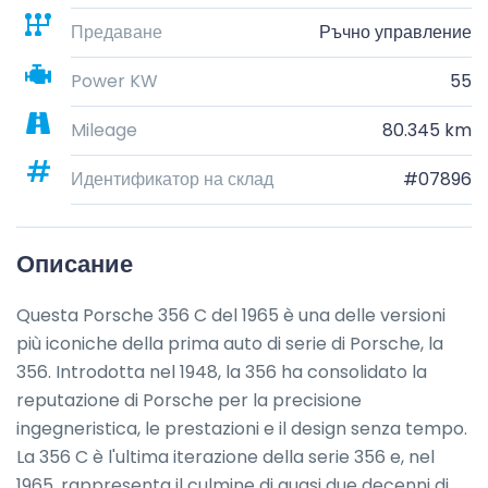
Предаване
Ръчно управление
Power KW
55
Mileage
80.345 km
Идентификатор на склад
#07896
Описание
Questa Porsche 356 C del 1965 è una delle versioni 
più iconiche della prima auto di serie di Porsche, la 
356. Introdotta nel 1948, la 356 ha consolidato la 
reputazione di Porsche per la precisione 
ingegneristica, le prestazioni e il design senza tempo. 
La 356 C è l'ultima iterazione della serie 356 e, nel 
1965, rappresenta il culmine di quasi due decenni di 