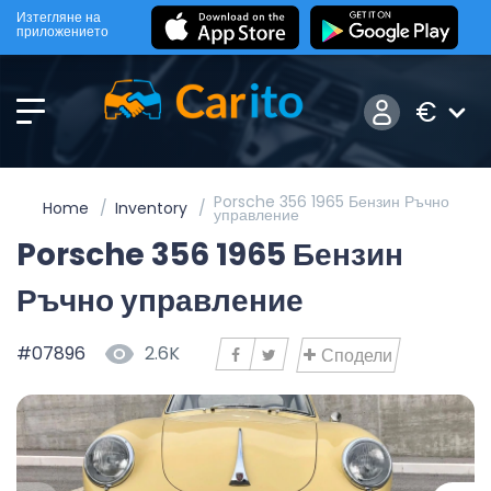
Изтегляне на
приложението
€
Porsche 356 1965 Бензин Ръчно
Home
Inventory
управление
Porsche 356 1965 Бензин
Ръчно управление
#07896
2.6K
Сподели