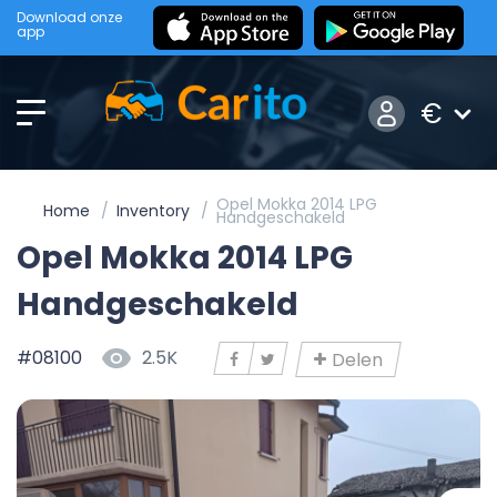
Download onze
app
€
Opel Mokka 2014 LPG
Home
Inventory
Handgeschakeld
Opel Mokka 2014 LPG
Handgeschakeld
#08100
2.5K
Delen