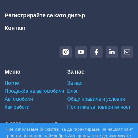
Регистрирайте се като дилър
Контакт
Меню
За нас
Home
За нас
Продажба на автомобили
Блог
Автомобили
Общи правила и условия
Как работи
Политика за поверителност
© 2026 Carito.com. | Всички права запазени |
Ние използваме бисквитки, за да гарантираме, че нашият сайт
Купуваме вашия автомобил на най-добрата цена! |
работи възможно най-добре. Ако продължите да използвате