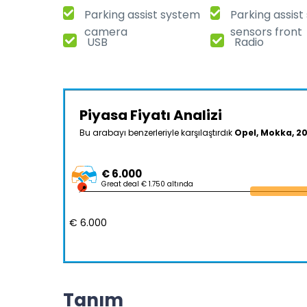
Parking assist system
Parking assis
camera
sensors front
USB
Radio
Piyasa Fiyatı Analizi
Bu arabayı benzerleriyle karşılaştırdık
Opel, Mokka, 2
€ 6.000
Great deal € 1.750 altında
€ 6.000
Tanım