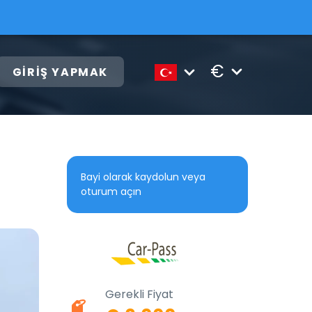
€
GIRIŞ YAPMAK
Bayi olarak kaydolun veya
oturum açın
Gerekli Fiyat