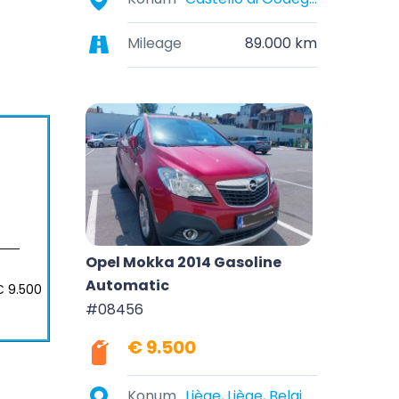
Mileage
89.000 km
Opel Mokka 2014 Gasoline
Automatic
€ 9.500
#08456
€ 9.500
Konum
Liège, Liège, Belgique