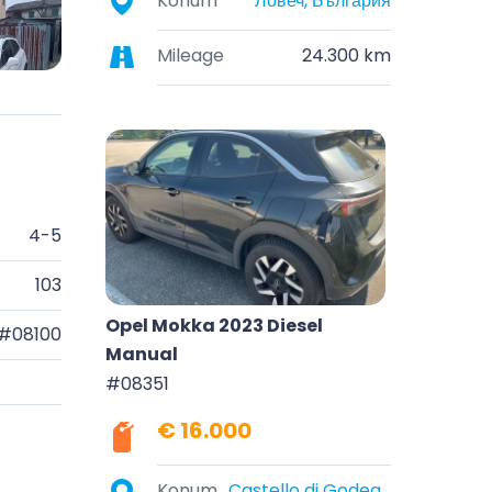
Konum
Ловеч, България
Mileage
24.300 km
4-5
103
Opel Mokka 2023 Diesel
#08100
Manual
#08351
€ 16.000
Konum
Castello di Godego, Veneto, Italia