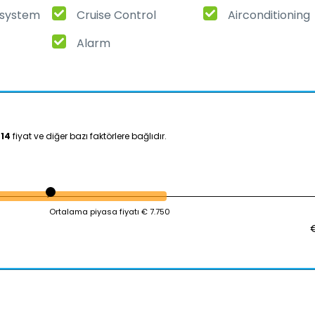
t system
Cruise Control
Airconditioning
Alarm
014
fiyat ve diğer bazı faktörlere bağlıdır.
Ortalama piyasa fiyatı € 7.750