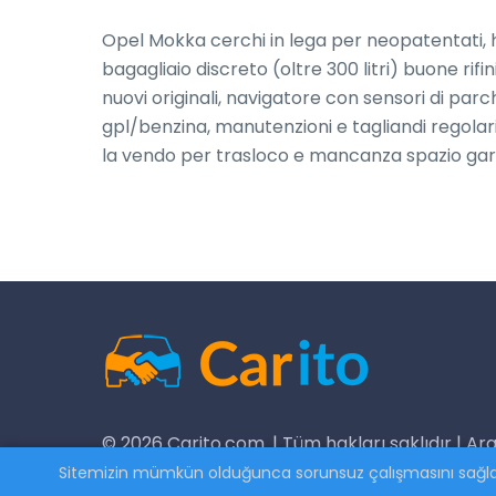
Opel Mokka cerchi in lega per neopatentati, 
bagagliaio discreto (oltre 300 litri) buone rifi
nuovi originali, navigatore con sensori di p
gpl/benzina, manutenzioni e tagliandi regolari.
la vendo per trasloco e mancanza spazio gar
© 2026 Carito.com. | Tüm hakları saklıdır | Ara
Sitemizin mümkün olduğunca sorunsuz çalışmasını sağlama