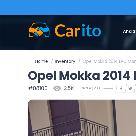
Ana S
Home
Inventory
Opel Mokka 2014 LPG Ma
Opel Mokka 2014
#08100
2.5K
PAYLAŞMAK