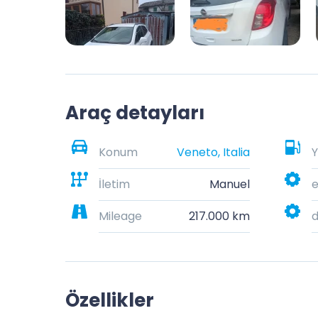
Araç detayları
Konum
Veneto, Italia
Y
İletim
Manuel
e
Mileage
217.000 km
Özellikler