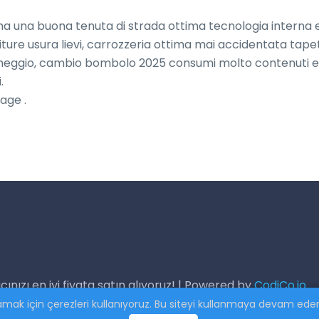
ha una buona tenuta di strada ottima tecnologia interna e
niture usura lievi, carrozzeria ottima mai accidentata tapett
archeggio, cambio bombolo 2025 consumi molto contenuti e


age .
cınızı en iyi fiyata satın alıyoruz! | Powered by
CodiCo.io
k için çerezleri kullanıyoruz. Bu siteyi kullanmaya devam eders