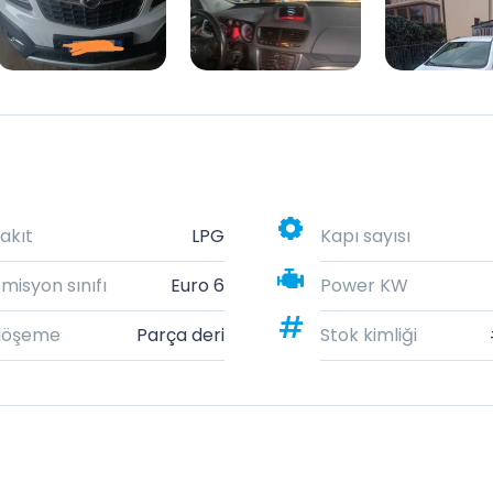
akıt
LPG
Kapı sayısı
misyon sınıfı
Euro 6
Power KW
döşeme
Parça deri
Stok kimliği