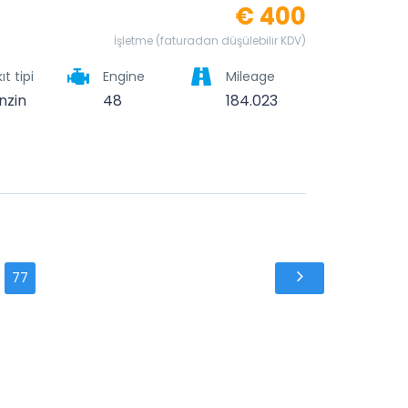
€ 400
İşletme (faturadan düşülebilir KDV)
ıt tipi
Engine
Mileage
nzin
48
184.023
77