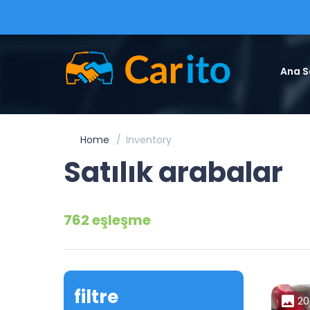
Ana S
Home
Inventory
Satılık arabalar
762 eşleşme
filtre
20