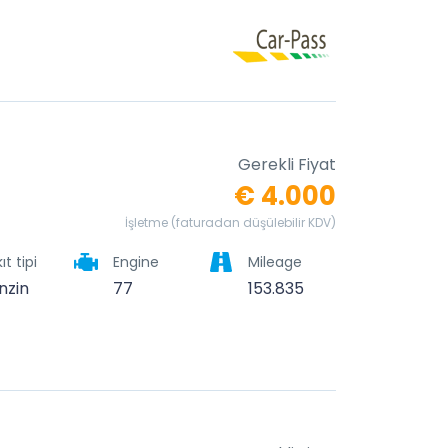
Gerekli Fiyat
€ 4.000
İşletme (faturadan düşülebilir KDV)
ıt tipi
Engine
Mileage
nzin
77
153.835