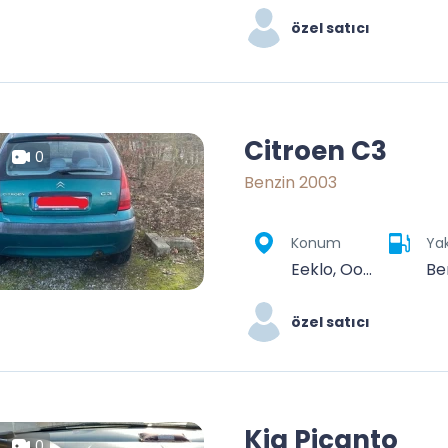
özel satıcı
Citroen C3
0
Benzin 2003
Konum
Yak
Eeklo, Oost-Vlaanderen, Vlaanderen, 9900, België
Be
özel satıcı
Kia Picanto
0