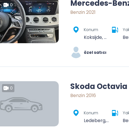
Mercedes-Benz
0
Benzin 2021
Konum
Yak
Koksijde, Veurne, West-Vlaanderen, Vlaanderen, 8670, België
Be
özel satıcı
Skoda Octavia
0
Benzin 2016
Konum
Yak
Ledeberg, Gent, Oost-Vlaanderen, Vlaanderen, België
Be