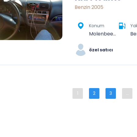
Benzin 2005
Konum
Yak
Molenbeek-Saint-Jean, Bruxelles-Capitale, 1080, Belgique
Be
özel satıcı
1
2
3
...