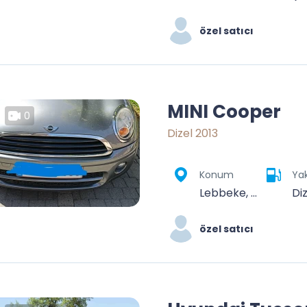
özel satıcı
MINI Cooper
0
Dizel 2013
Konum
Yak
Lebbeke, Dendermonde, Oost-Vlaanderen, Vlaanderen, 9280, België
Di
özel satıcı