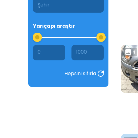
Yarıçapı araştır
0
1000
4
Hepsini sıfırla