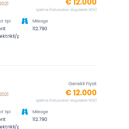
€ 12.000
 2021
İşletme (faturadan düşülebilir KDV)
ıt tipi
Mileage
rit
112.790
ektrikli/petrollü)
Gerekli Fiyat
€ 12.000
 2021
İşletme (faturadan düşülebilir KDV)
ıt tipi
Mileage
rit
112.790
ektrikli/petrollü)