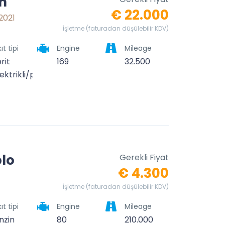
n
€ 22.000
 2021
İşletme (faturadan düşülebilir KDV)
ıt tipi
Engine
Mileage
rit
169
32.500
ektrikli/petrollü)
lo
Gerekli Fiyat
€ 4.300
İşletme (faturadan düşülebilir KDV)
ıt tipi
Engine
Mileage
nzin
80
210.000