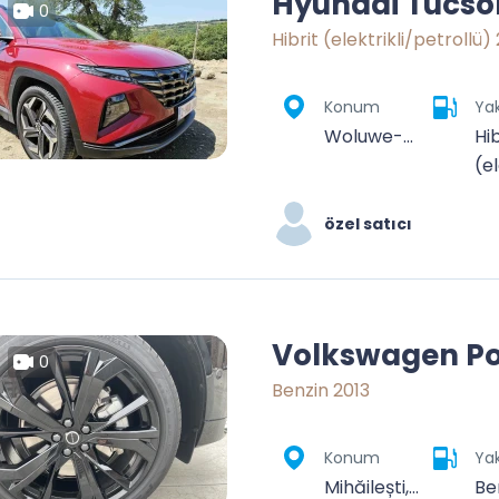
Hyundai Tucso
0
Hibrit (elektrikli/petrollü)
Konum
Yak
Woluwe-Saint-Pierre, Bruxelles-Capitale, 1150, Belgique
Hib
(el
özel satıcı
Volkswagen Po
0
Benzin 2013
Konum
Yak
Mihăilești, Giurgiu, România
Be