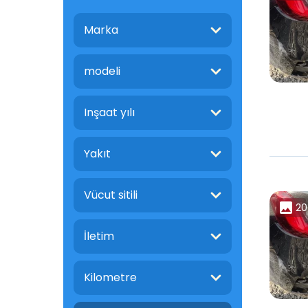
Marka
modeli
Inşaat yılı
Yakıt
Vücut sitili
20
İletim
Kilometre