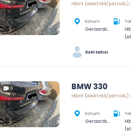
Hibrit (elektrikli/petrollü)
Konum
Yak
Geraardsbergen, Aalst, Oost-Vlaanderen, Vlaanderen, België
Hib
(el
özel satıcı
BMW 330
0
Hibrit (elektrikli/petrollü)
Konum
Yak
Geraardsbergen, Aalst, Oost-Vlaanderen, Vlaanderen, België
Hib
(el