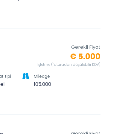
Gerekli Fiyat
€ 5.000
İşletme (faturadan düşülebilir KDV)
ıt tipi
Mileage
zel
105.000
Gerekli Fiyat