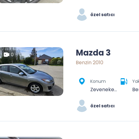
özel satıcı
Mazda 3
0
Benzin 2010
Konum
Yak
Zeveneken, Lochristi, Gent, Oost-Vlaanderen, Vlaanderen, België
Be
özel satıcı