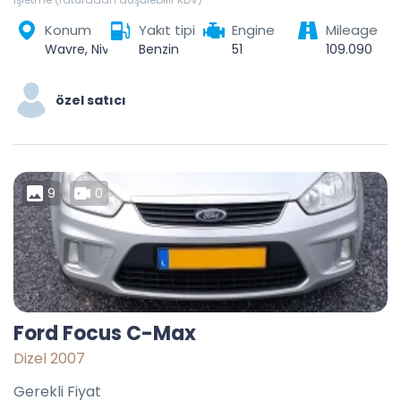
Konum
Yakıt tipi
Engine
Mileage
Wavre, Nivelles, Brabant wallon, Wallonie, Belgique
Benzin
51
109.090
özel satıcı
9
0
Ford Focus C-Max
Dizel 2007
Gerekli Fiyat