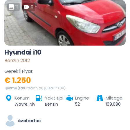
11
0
Hyundai i10
Benzin 2012
Gerekli Fiyat
€ 1.250
İşletme (faturadan düşülebilir KDV)
Konum
Yakıt tipi
Engine
Mileage
Wavre, Nivelles, Brabant wallon, Wallonie, 1300, Belgique
Benzin
52
109.090
özel satıcı