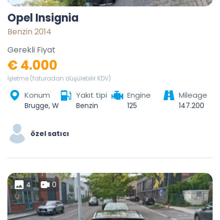
Opel Insignia
Benzin 2014
Gerekli Fiyat
€ 4.000
İşletme (faturadan düşülebilir KDV)
Konum
Yakıt tipi
Engine
Mileage
Brugge, West-Vlaanderen, Vlaanderen, België
Benzin
125
147.200
özel satıcı
4
0