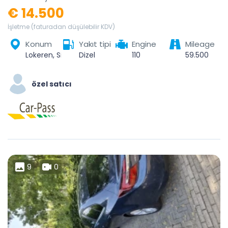
€ 14.500
İşletme (faturadan düşülebilir KDV)
Konum
Yakıt tipi
Engine
Mileage
Lokeren, Sint-Niklaas, Oost-Vlaanderen, Vlaanderen, België
Dizel
110
59.500
özel satıcı
9
0