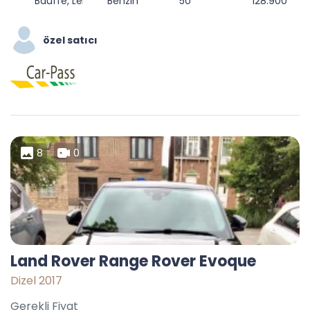
Bauffe, Lens, Mons, Hainaut, Wallonie, 7870, Belgique
Benzin
50
128.900
özel satıcı
8
0
Land Rover Range Rover Evoque
Dizel 2017
Gerekli Fiyat