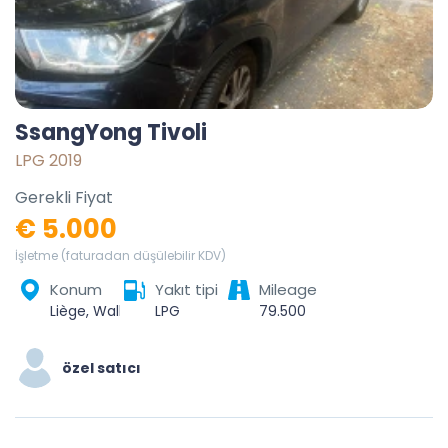
SsangYong Tivoli
LPG 2019
Gerekli Fiyat
€ 5.000
İşletme (faturadan düşülebilir KDV)
Konum
Yakıt tipi
Mileage
Liège, Wallonie, 4000, Belgique
LPG
79.500
özel satıcı