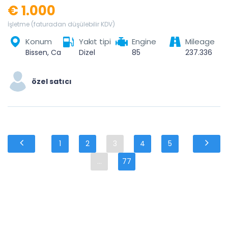
€ 1.000
İşletme (faturadan düşülebilir KDV)
Konum
Yakıt tipi
Engine
Mileage
Bissen, Canton Mersch, Luxembourg
Dizel
85
237.336
özel satıcı
1
2
3
4
5
...
77