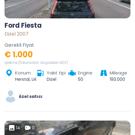
Ford Fiesta
Dizel 2007
Gerekli Fiyat
€ 1.000
İşletme (faturadan düşülebilir KDV)
Konum
Yakıt tipi
Engine
Mileage
Herstal, Liège, Wallonie, 4040, Belgique
Dizel
50
193.000
özel satıcı
14
0