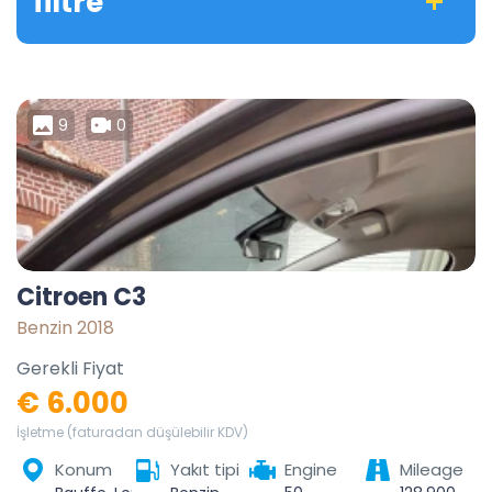
filtre
9
0
Citroen C3
Benzin 2018
Gerekli Fiyat
€ 6.000
İşletme (faturadan düşülebilir KDV)
Konum
Yakıt tipi
Engine
Mileage