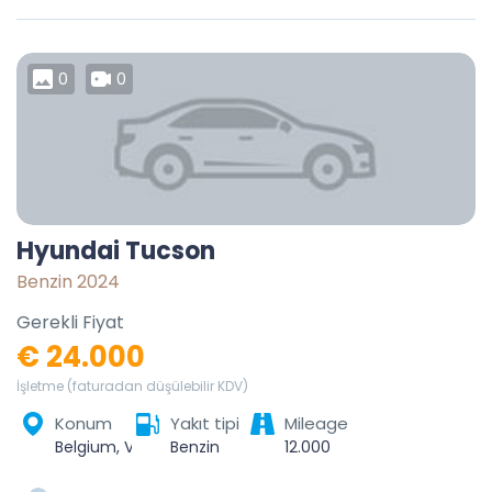
0
0
Hyundai Tucson
Benzin 2024
Gerekli Fiyat
€ 24.000
İşletme (faturadan düşülebilir KDV)
Konum
Yakıt tipi
Mileage
Belgium, Vermilion County, Illinois, United States
Benzin
12.000