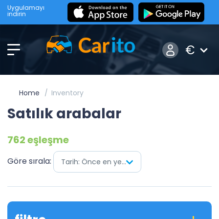
Uygulamayı
indirin
€
Home
Inventory
Satılık arabalar
762 eşleşme
Göre sırala:
Tarih: Önce en yenisi