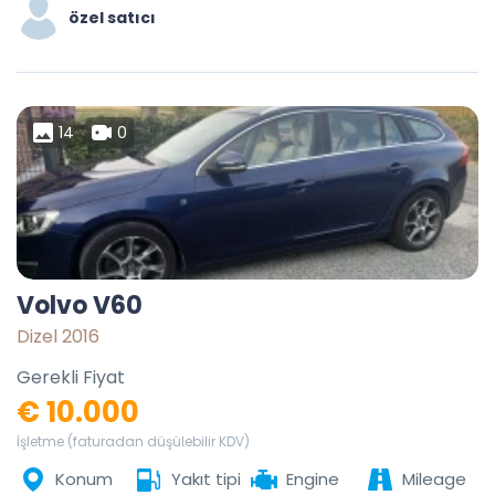
özel satıcı
14
0
Volvo V60
Dizel 2016
Gerekli Fiyat
€ 10.000
İşletme (faturadan düşülebilir KDV)
Konum
Yakıt tipi
Engine
Mileage