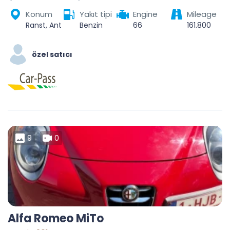
Konum
Yakıt tipi
Engine
Mileage
Ranst, Antwerp, Flanders, 2520, Belgium
Benzin
66
161.800
özel satıcı
9
0
Alfa Romeo MiTo