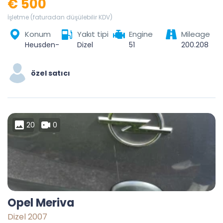
€ 500
İşletme (faturadan düşülebilir KDV)
Konum
Yakıt tipi
Engine
Mileage
Heusden-Zolder, Hasselt, Limburg, Vlaanderen, 3550, België
Dizel
51
200.208
özel satıcı
20
0
Opel Meriva
Dizel 2007