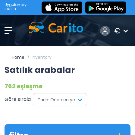
Uygulamayı
indirin
€
Home
Inventory
Satılık arabalar
762 eşleşme
Göre sırala:
Tarih: Önce en yenisi