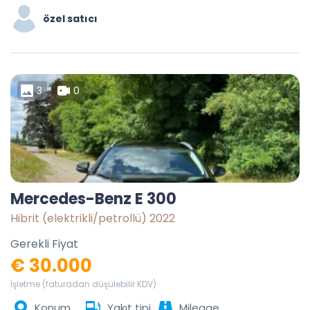
özel satıcı
3
0
Mercedes-Benz E 300
Hibrit (elektrikli/petrollü) 2022
Gerekli Fiyat
€ 30.000
İşletme (faturadan düşülebilir KDV)
Konum
Yakıt tipi
Mileage