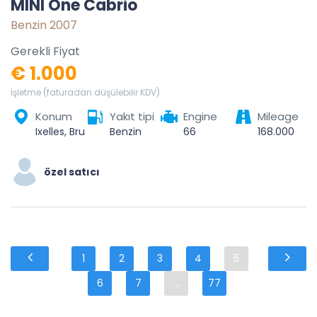
MINI One Cabrio
Benzin 2007
Gerekli Fiyat
€ 1.000
İşletme (faturadan düşülebilir KDV)
Konum
Yakıt tipi
Engine
Mileage
Ixelles, Bruxelles-Capitale, 1050, Belgique
Benzin
66
168.000
özel satıcı
1
2
3
4
5
6
7
...
77