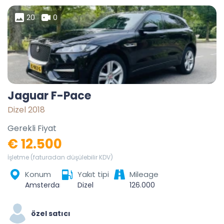
20
0
Jaguar F-Pace
Dizel 2018
Gerekli Fiyat
€ 12.500
İşletme (faturadan düşülebilir KDV)
Konum
Yakıt tipi
Mileage
Amsterdam, North Holland, Netherlands
Dizel
126.000
özel satıcı