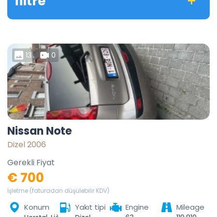
filtre
13
0
Nissan Note
Dizel 2006
Gerekli Fiyat
€ 700
İşletme (faturadan düşülebilir KDV)
Konum
Yakıt tipi
Engine
Mileage