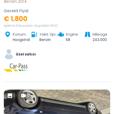
Benzin 2014
Gerekli Fiyat
€ 1.800
İşletme (faturadan düşülebilir KDV)
Konum
Yakıt tipi
Engine
Mileage
Hoogstraten, Turnhout, Antwerpen, Vlaanderen, België
Benzin
58
243.000
özel satıcı
1
0