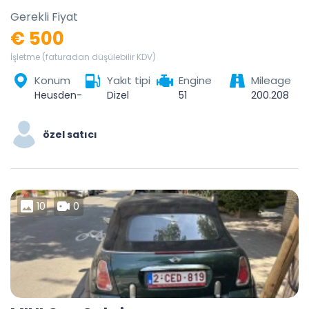
Gerekli Fiyat
€ 500
İşletme (faturadan düşülebilir KDV)
Konum
Yakıt tipi
Engine
Mileage
Heusden-Zolder, Hasselt, Limburg, Vlaanderen, 3550, België
Dizel
51
200.208
özel satıcı
10
0