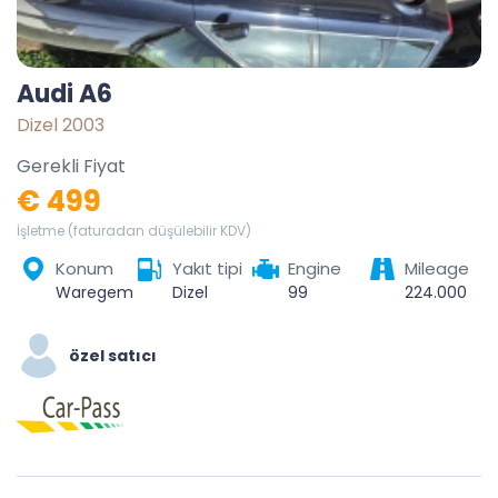
Audi A6
Dizel 2003
Gerekli Fiyat
€ 499
İşletme (faturadan düşülebilir KDV)
Konum
Yakıt tipi
Engine
Mileage
Waregem, Kortrijk, West Flanders, Flanders, 8790, Belgium
Dizel
99
224.000
özel satıcı