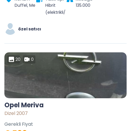
Duffel, Mechelen, Antwerpen, Vlaanderen, 2570, België
Hibrit
135.000
(elektrikli/petrollü)
özel satıcı
20
0
Opel Meriva
Dizel 2007
Gerekli Fiyat