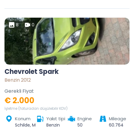
8
0
Chevrolet Spark
Benzin 2012
Gerekli Fiyat
€ 2.000
İşletme (faturadan düşülebilir KDV)
Konum
Yakıt tipi
Engine
Mileage
Schilde, Malle, Antwerpen, Vlaanderen, 2970, België
Benzin
50
60.764