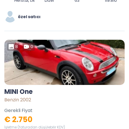
Herstal, Liège, Wallonie, 4040, Belgique
Dizel
63
119.810
özel satıcı
8
0
MINI One
Benzin 2002
Gerekli Fiyat
€ 2.750
İşletme (faturadan düşülebilir KDV)