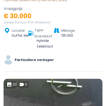
Vraagprijs
€ 30.000
Zakelijk (factuur BTW aftrekbaar)
Type
Locatie
Mileage
Duffel, Mechelen, Antwerpen, Vlaanderen, 2570, België
135.000
brandstof
Hybride
(elektrisch/benzine)
Particuliere verkoper
20
0