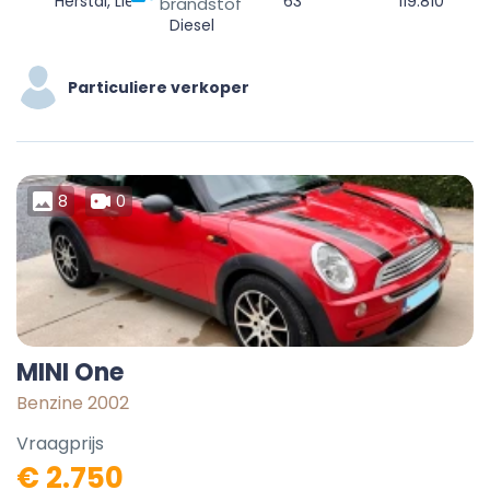
Herstal, Liège, Wallonie, 4040, Belgique
63
119.810
brandstof
Diesel
Particuliere verkoper
8
0
MINI One
Benzine 2002
Vraagprijs
€ 2.750