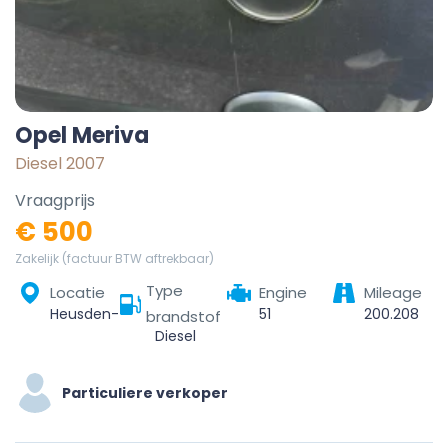
Opel Meriva
Diesel 2007
Vraagprijs
€ 500
Zakelijk (factuur BTW aftrekbaar)
Type
Locatie
Engine
Mileage
Heusden-Zolder, Hasselt, Limburg, Vlaanderen, 3550, België
51
200.208
brandstof
Diesel
Particuliere verkoper