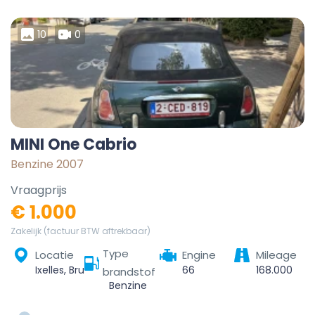
10
0
MINI One Cabrio
Benzine 2007
Vraagprijs
€ 1.000
Zakelijk (factuur BTW aftrekbaar)
Type
Locatie
Engine
Mileage
Ixelles, Bruxelles-Capitale, 1050, Belgique
66
168.000
brandstof
Benzine