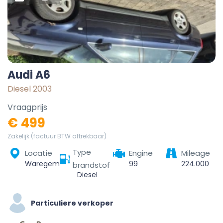
Audi A6
Diesel 2003
Vraagprijs
€ 499
Zakelijk (factuur BTW aftrekbaar)
Type
Locatie
Engine
Mileage
Waregem, Kortrijk, West Flanders, Flanders, 8790, Belgium
99
224.000
brandstof
Diesel
Particuliere verkoper