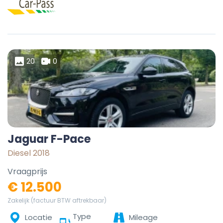
20
0
Jaguar F-Pace
Diesel 2018
Vraagprijs
€ 12.500
Zakelijk (factuur BTW aftrekbaar)
Type
Locatie
Mileage