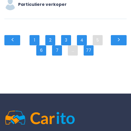
Particuliere verkoper
1
2
3
4
5
6
7
...
77