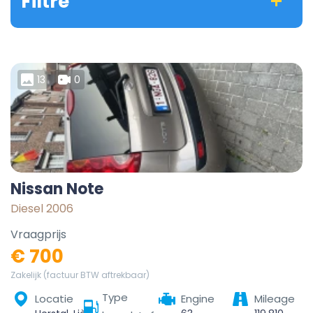
Filtre
13
0
Nissan Note
Diesel 2006
Vraagprijs
€ 700
Zakelijk (factuur BTW aftrekbaar)
Type
Locatie
Engine
Mileage