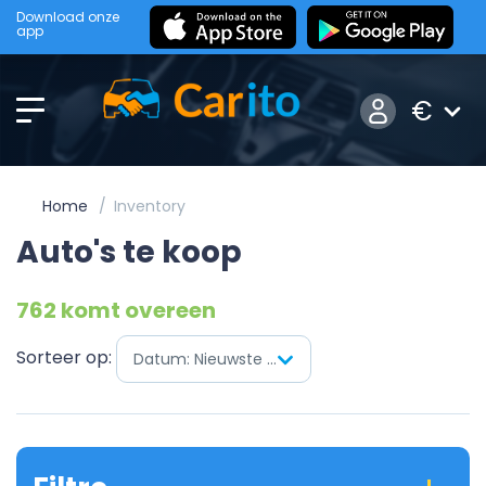
Download onze
app
€
Home
Inventory
Auto's te koop
762 komt overeen
Sorteer op:
Datum: Nieuwste eerst