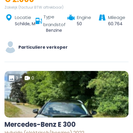
Zakelijk (factuur BTW aftrekbaar)
Type
Locatie
Engine
Mileage
Schilde, Malle, Antwerpen, Vlaanderen, 2970, België
50
60.764
brandstof
Benzine
Particuliere verkoper
3
0
Mercedes-Benz E 300
Hybride (elektrisch/benzine) 2022