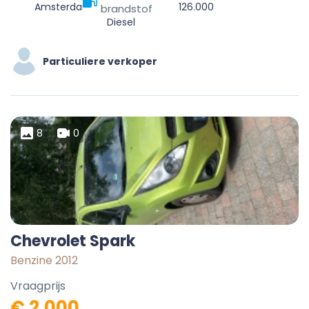
Amsterdam, North Holland, Netherlands
126.000
brandstof
Diesel
Particuliere verkoper
8
0
Chevrolet Spark
Benzine 2012
Vraagprijs
€ 2.000