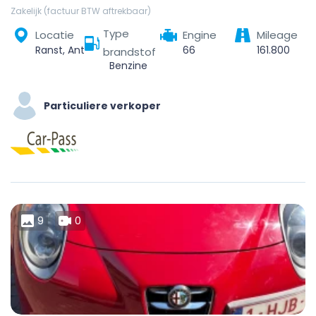
Zakelijk (factuur BTW aftrekbaar)
Type
Locatie
Engine
Mileage
Ranst, Antwerp, Flanders, 2520, Belgium
66
161.800
brandstof
Benzine
Particuliere verkoper
9
0