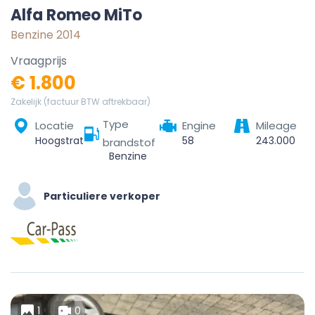
Alfa Romeo MiTo
Benzine 2014
Vraagprijs
€ 1.800
Zakelijk (factuur BTW aftrekbaar)
Type
Locatie
Engine
Mileage
Hoogstraten, Turnhout, Antwerpen, Vlaanderen, België
58
243.000
brandstof
Benzine
Particuliere verkoper
1
0