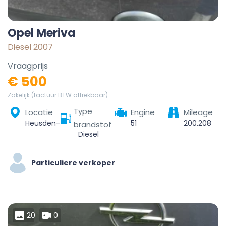
Opel Meriva
Diesel 2007
Vraagprijs
€ 500
Zakelijk (factuur BTW aftrekbaar)
Type
Locatie
Engine
Mileage
Heusden-Zolder, Hasselt, Limburg, Vlaanderen, 3550, België
51
200.208
brandstof
Diesel
Particuliere verkoper
20
0