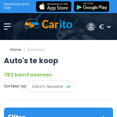
Download onze
app
€
Home
Inventory
Auto's te koop
762 komt overeen
Sorteer op:
Datum: Nieuwste eerst