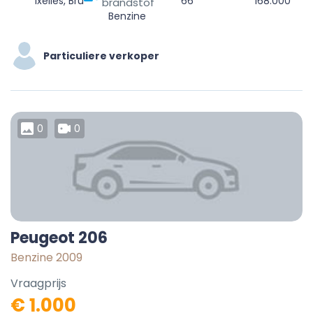
Ixelles, Bruxelles-Capitale, 1050, Belgique
66
168.000
brandstof
Benzine
Particuliere verkoper
0
0
Peugeot 206
Benzine 2009
Vraagprijs
€ 1.000