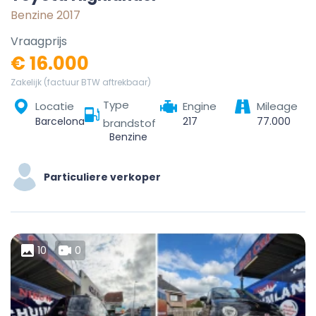
Benzine 2017
Vraagprijs
€ 16.000
Zakelijk (factuur BTW aftrekbaar)
Type
Locatie
Engine
Mileage
Barcelona, Barcelonés, Barcelona, Cataluña, España
217
77.000
brandstof
Benzine
Particuliere verkoper
10
0