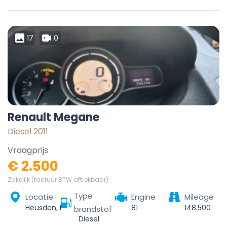
17
0
Renault Megane
Diesel 2011
Vraagprijs
€ 2.500
Zakelijk (factuur BTW aftrekbaar)
Type
Locatie
Engine
Mileage
Heusden, Destelbergen, Gent, Oost-Vlaanderen, Vlaanderen, 9070, België
81
148.500
brandstof
Diesel