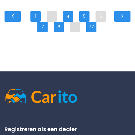
1
...
4
5
6
7
8
...
77
Registreren als een dealer