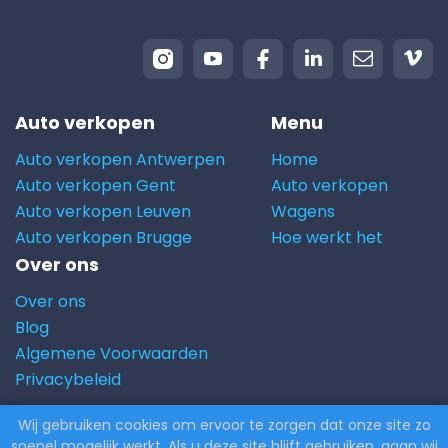
Auto verkopen
Menu
Auto verkopen Antwerpen
Home
Auto verkopen Gent
Auto verkopen
Auto verkopen Leuven
Wagens
Auto verkopen Brugge
Hoe werkt het
Over ons
Over ons
Blog
Algemene Voorwaarden
Privacybeleid
Wij gebruiken cookies om ervoor te zorgen dat onze site zo
© 2026 Carito.com. | Alle rechten voorbehouden |
soepel mogelijk werkt. Als u deze site blijft gebruiken, gaan wij