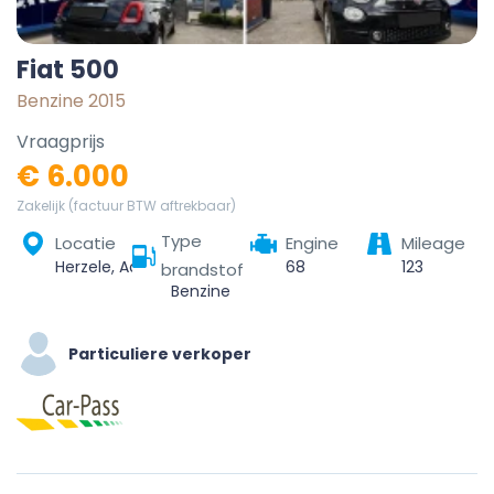
Fiat 500
Benzine 2015
Vraagprijs
€ 6.000
Zakelijk (factuur BTW aftrekbaar)
Type
Locatie
Engine
Mileage
Herzele, Aalst, Oost-Vlaanderen, Vlaanderen, België
68
123
brandstof
Benzine
Particuliere verkoper