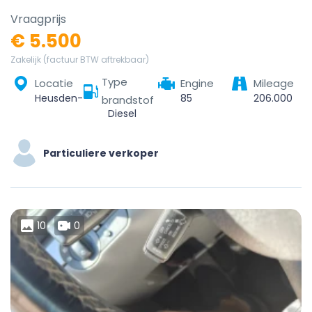
Vraagprijs
€ 5.500
Zakelijk (factuur BTW aftrekbaar)
Type
Locatie
Engine
Mileage
Heusden-Zolder, Hasselt, Limburg, Vlaanderen, 3550, België
85
206.000
brandstof
Diesel
Particuliere verkoper
10
0