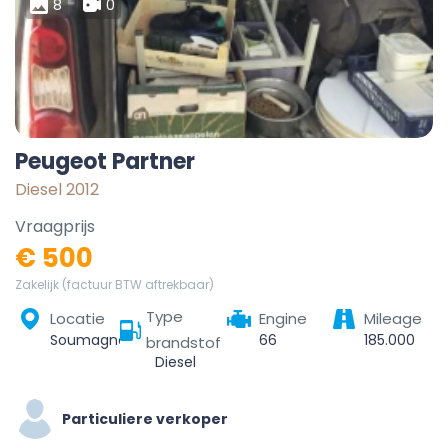
8
0
Peugeot Partner
Diesel 2012
Vraagprijs
€ 500
Zakelijk (factuur BTW aftrekbaar)
Type
Locatie
Engine
Mileage
Soumagne, Liège, Wallonie, 4630, Belgique
66
185.000
brandstof
Diesel
Particuliere verkoper