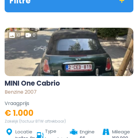
Filtre
10
0
MINI One Cabrio
Benzine 2007
Vraagprijs
€ 1.000
Zakelijk (factuur BTW aftrekbaar)
Type
Locatie
Engine
Mileage