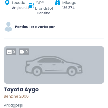
Type
Locatie
Mileage
Angleur, Liège, Wallonia, 4000, Belgium
136.274
brandstof
Benzine
Particuliere verkoper
0
0
Toyota Aygo
Benzine 2006
Vraagprijs