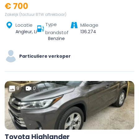
€ 700
Zakelijk (factuur BTW aftrekbaar)
Type
Locatie
Mileage
Angleur, Liège, Wallonie, 4000, Belgique
136.274
brandstof
Benzine
Particuliere verkoper
9
0
Toyota Highlander