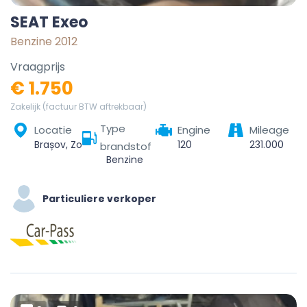
SEAT Exeo
Benzine 2012
Vraagprijs
€ 1.750
Zakelijk (factuur BTW aftrekbaar)
Type
Locatie
Engine
Mileage
Brașov, Zona Metropolitană Brașov, Brașov, România
120
231.000
brandstof
Benzine
Particuliere verkoper