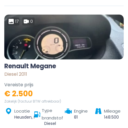
17
0
Renault Megane
Diesel 2011
Vereiste prijs
€ 2.500
Zakelijk (factuur BTW aftrekbaar)
Type
Locatie
Engine
Mileage
Heusden, Destelbergen, Gent, Oost-Vlaanderen, Vlaanderen, 9070, België
81
148.500
brandstof
Diesel