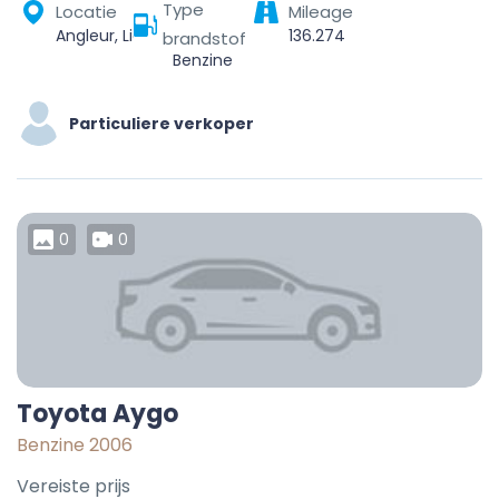
Type
Locatie
Mileage
Angleur, Liège, Wallonia, 4000, Belgium
136.274
brandstof
Benzine
Particuliere verkoper
0
0
Toyota Aygo
Benzine 2006
Vereiste prijs