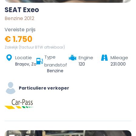
SEAT Exeo
Benzine 2012
Vereiste prijs
€ 1.750
Zakelijk (factuur BTW aftrekbaar)
Type
Locatie
Engine
Mileage
Brașov, Zona Metropolitană Brașov, Brașov, România
120
231.000
brandstof
Benzine
Particuliere verkoper