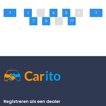
1
...
4
5
6
7
8
...
77
Registreren als een dealer