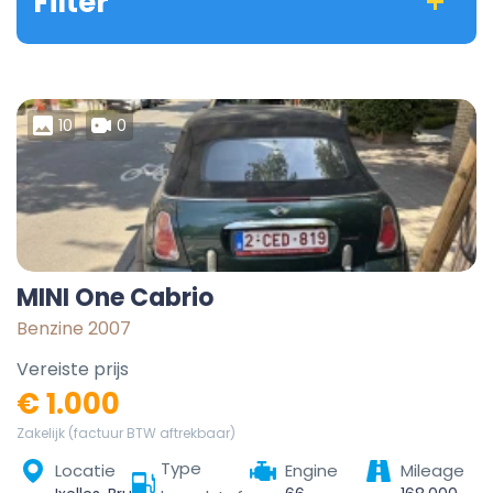
Filter
10
0
MINI One Cabrio
Benzine 2007
Vereiste prijs
€ 1.000
Zakelijk (factuur BTW aftrekbaar)
Type
Locatie
Engine
Mileage