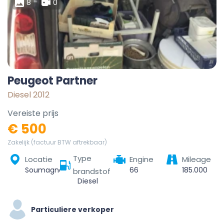
8
0
Peugeot Partner
Diesel 2012
Vereiste prijs
€ 500
Zakelijk (factuur BTW aftrekbaar)
Type
Locatie
Engine
Mileage
Soumagne, Liège, Wallonie, 4630, Belgique
66
185.000
brandstof
Diesel
Particuliere verkoper