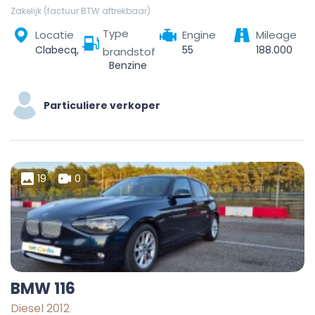
Zakelijk (factuur BTW aftrekbaar)
Type
Locatie
Engine
Mileage
Clabecq, Tubize, Nivelles, Brabant wallon, Wallonie, Belgique
55
188.000
brandstof
Benzine
Particuliere verkoper
19
0
BMW 116
Diesel 2012