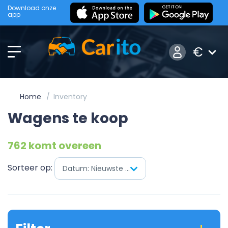
Download onze
app
€
Home
Inventory
Wagens te koop
762 komt overeen
Sorteer op:
Datum: Nieuwste eerst