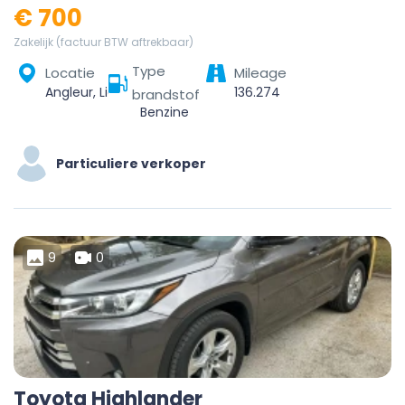
€ 700
Zakelijk (factuur BTW aftrekbaar)
Type
Locatie
Mileage
Angleur, Liège, Wallonie, 4000, Belgique
136.274
brandstof
Benzine
Particuliere verkoper
9
0
Toyota Highlander