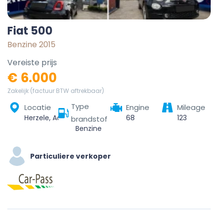
Fiat 500
Benzine 2015
Vereiste prijs
€ 6.000
Zakelijk (factuur BTW aftrekbaar)
Type
Locatie
Engine
Mileage
Herzele, Aalst, Oost-Vlaanderen, Vlaanderen, België
68
123
brandstof
Benzine
Particuliere verkoper