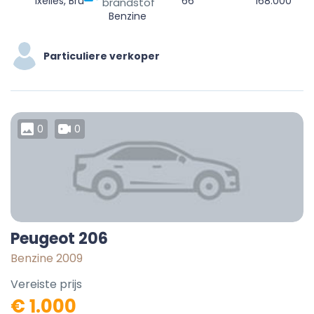
Ixelles, Bruxelles-Capitale, 1050, Belgique
66
168.000
brandstof
Benzine
Particuliere verkoper
0
0
Peugeot 206
Benzine 2009
Vereiste prijs
€ 1.000