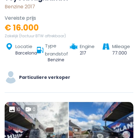
Benzine 2017
Vereiste prijs
€ 16.000
Zakelijk (factuur BTW aftrekbaar)
Type
Locatie
Engine
Mileage
Barcelona, Barcelonés, Barcelona, Cataluña, España
217
77.000
brandstof
Benzine
Particuliere verkoper
10
0