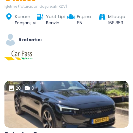
İşletme (faturadan düşülebilir KDV)
Konum
Yakıt tipi
Engine
Mileage
Focșani, Vrancea, România
Benzin
85
168.859
özel satıcı
20
0