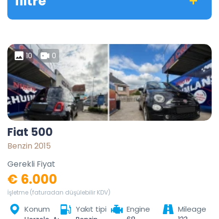
filtre
10
0
Fiat 500
Benzin 2015
Gerekli Fiyat
€ 6.000
İşletme (faturadan düşülebilir KDV)
Konum
Yakıt tipi
Engine
Mileage