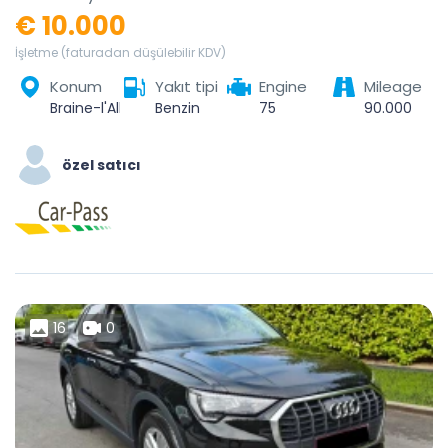
€ 10.000
İşletme (faturadan düşülebilir KDV)
Konum
Yakıt tipi
Engine
Mileage
Braine-l'Alleud, Nivelles, Brabant wallon, Wallonie, Belgique
Benzin
75
90.000
özel satıcı
16
0