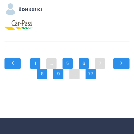
özel satıcı
1
...
5
6
7
8
9
...
77