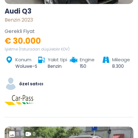
Audi Q3
Benzin 2023
Gerekli Fiyat
€ 30.000
İşletme (faturadan düşülebilir KDV)
Konum
Yakıt tipi
Engine
Mileage
Woluwe-Saint-Lambert - Sint-Lambrechts-Woluwe, Brussels-Capital, 1200, Belgium
Benzin
150
8.300
özel satıcı
11
0