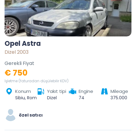
Opel Astra
Dizel 2003
Gerekli Fiyat
€ 750
İşletme (faturadan düşülebilir KDV)
Konum
Yakıt tipi
Engine
Mileage
Sibiu, România
Dizel
74
375.000
özel satıcı