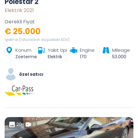
Polestar 2
Elektrik 2021
Gerekli Fiyat
€ 25.000
İşletme (faturadan düşülebilir KDV)
Konum
Yakıt tipi
Engine
Mileage
Zoetermeer, South Holland, Netherlands
Elektrik
170
53.000
özel satıcı
20
0