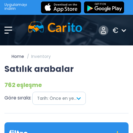
Uygulamayı
indirin
€
Home
Inventory
Satılık arabalar
762 eşleşme
Göre sırala:
Tarih: Önce en yenisi