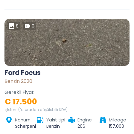
8
0
Ford Focus
Benzin 2020
Gerekli Fiyat
€ 17.500
İşletme (faturadan düşülebilir KDV)
Konum
Yakıt tipi
Engine
Mileage
Scherpenheuvel-Zichem, Leuven, Vlaams-Brabant, Vlaanderen, België
Benzin
206
157.000