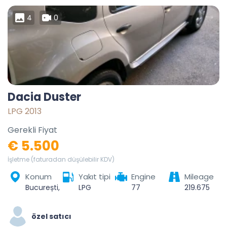
4
0
Dacia Duster
LPG 2013
Gerekli Fiyat
€ 5.500
İşletme (faturadan düşülebilir KDV)
Konum
Yakıt tipi
Engine
Mileage
București, România
LPG
77
219.675
özel satıcı