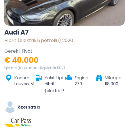
Audi A7
Hibrit (elektrikli/petrollü) 2020
Gerekli Fiyat
€ 40.000
İşletme (faturadan düşülebilir KDV)
Konum
Yakıt tipi
Engine
Mileage
Leuven, Vlaams-Brabant, Vlaanderen, België
Hibrit
270
118.000
(elektrikli/petrollü)
özel satıcı