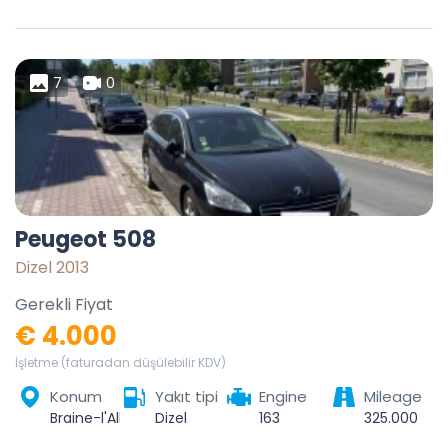
7
0
Peugeot 508
Dizel 2013
Gerekli Fiyat
€ 4.000
İşletme (faturadan düşülebilir KDV)
Konum
Yakıt tipi
Engine
Mileage
Braine-l'Alleud, Nivelles, Brabant wallon, Wallonie, Belgique
Dizel
163
325.000