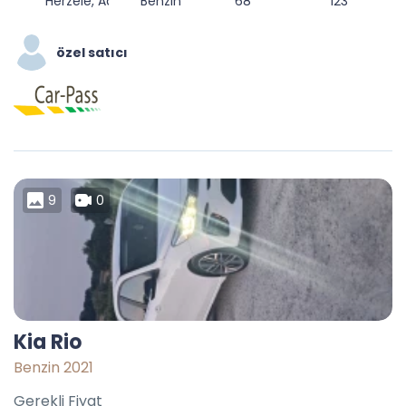
Herzele, Aalst, Oost-Vlaanderen, Vlaanderen, België
Benzin
68
123
özel satıcı
9
0
Kia Rio
Benzin 2021
Gerekli Fiyat