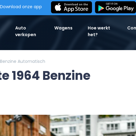
Download onze app
Auto
Wagens
Hoe werkt
Con
verkopen
het?
 Benzine Automatisch
te 1964 Benzine