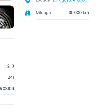
Locatie
Zaragoza, Aragon, Spain
Mileage
135.000 km
2-3
241
#08106