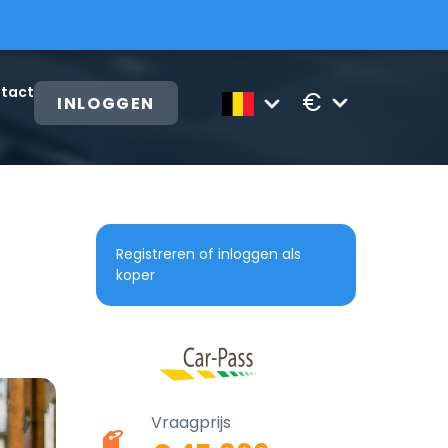
tact
€
INLOGGEN
Registreren of inloggen als
koper
Vraagprijs