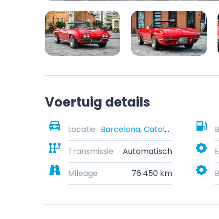
Voertuig details
Locatie
Barcelona, Catalonia, Spain
B
Transmissie
Automatisch
E
Mileage
76.450 km
B