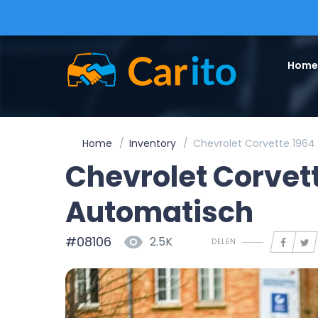
Home
Home
Inventory
Chevrolet Corvette 1964
Chevrolet Corvet
Automatisch
#08106
2.5K
DELEN