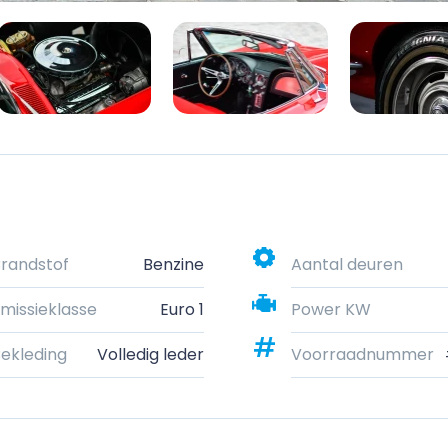
randstof
Benzine
Aantal deuren
missieklasse
Euro 1
Power KW
ekleding
Volledig leder
Voorraadnummer