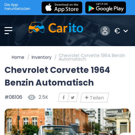
Die App
herunterladen
€
Chevrolet Corvette 1964 Benzin
Home
Inventory
Automatisch
Chevrolet Corvette 1964
Benzin Automatisch
#08106
2.5K
Teilen