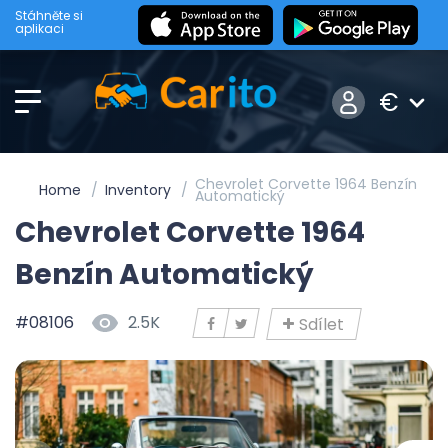
Stáhněte si
aplikaci
€
Chevrolet Corvette 1964 Benzín
Home
Inventory
Automatický
Chevrolet Corvette 1964
Benzín Automatický
#08106
2.5K
Sdílet