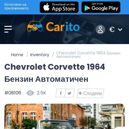
Изтегляне на
приложението
€
Chevrolet Corvette 1964 Бензин
Home
Inventory
Автоматичен
Chevrolet Corvette 1964
Бензин Автоматичен
#08106
2.5K
Сподели