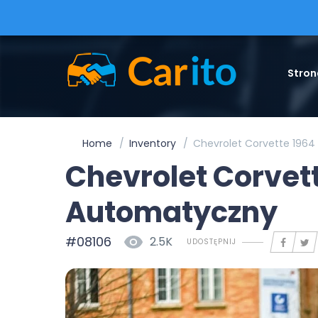
Stron
Home
Inventory
Chevrolet Corvette 196
Chevrolet Corvet
Automatyczny
#08106
2.5K
UDOSTĘPNIJ