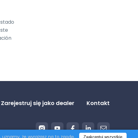
stado 
ste 
ción 
Zarejestruj się jako dealer
Kontakt
ny, uznamy, że wyrażasz na to zgodę.
Zaakceptuj wszystkie