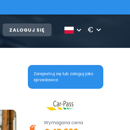
€
ZALOGUJ SIĘ
Zarejestruj się lub zaloguj jako
sprzedawca
Wymagana cena