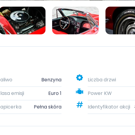
aliwo
Benzyna
Liczba drzwi
lasa emisji
Euro 1
Power KW
apicerka
Pełna skóra
Identyfikator akcji