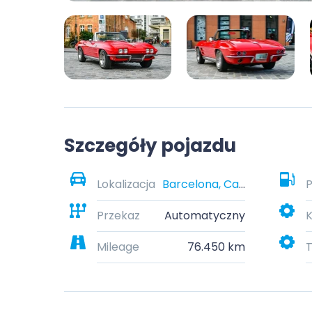
Szczegóły pojazdu
Lokalizacja
Barcelona, Catalonia, Spain
P
Przekaz
Automatyczny
K
Mileage
76.450 km
T