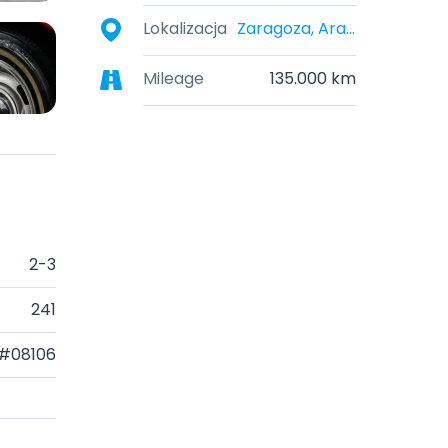
Lokalizacja
Zaragoza, Aragon, Spain
Mileage
135.000 km
2-3
241
#08106