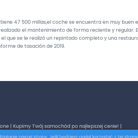
 tiene 47 500 millas,el coche se encuentra en muy buen e
 realizado el mantenimiento de forma reciente y regular. E
 el que se le realizó un repintado completo y una restaura
informe de tasación de 2019.
one | Kupimy Twój samochód po najlepszej cenie! |
iałanie naszej strony. Jeśli będziesz nadal korzystać z tej stro