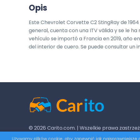
Opis
Este Chevrolet Corvette C2 StingRay de 1964
general, cuenta con una ITV válida y se le ha
vehículo se importó a Francia en 2019, año en
del interior de cuero. Se puede consultar un 
© 2026 Carito.com. | Wszelkie prawa zastrzeż
Powered by
CodiCo.io
Używamy plików cookie, aby zapewnić jak najsprawniejsze dz