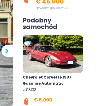
€ 45.000
Prywatny sprzedawca
Podobny
samochód
Chevrolet Corvette 1987
Gasoline Automatic
#08133
€ 6.000