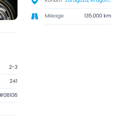
Konum
Zaragoza, Aragon, Spain
Mileage
135.000 km
2-3
241
#08106