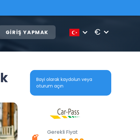
€
GIRIŞ YAPMAK
ik
Bayi olarak kaydolun veya
oturum açın
Gerekli Fiyat