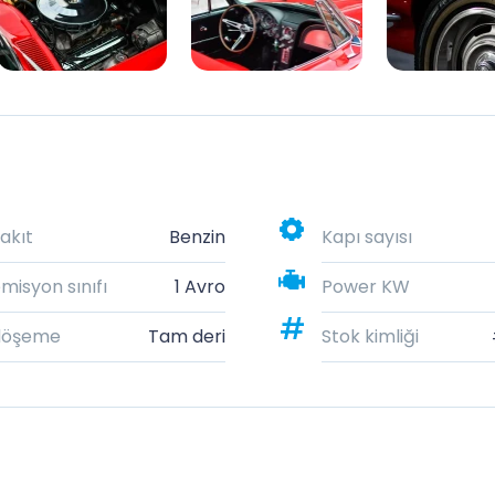
akıt
Benzin
Kapı sayısı
misyon sınıfı
1 Avro
Power KW
döşeme
Tam deri
Stok kimliği