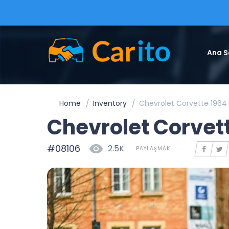
Ana S
Home
Inventory
Chevrolet Corvette 1964
Chevrolet Corvet
#08106
2.5K
PAYLAŞMAK