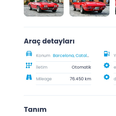
Araç detayları
Konum
Barcelona, Catalonia, Spain
Y
İletim
Otomatik
e
Mileage
76.450 km
Tanım