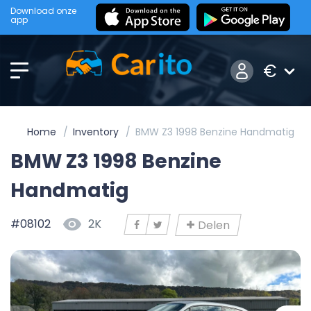
Download onze
app
€
Home
Inventory
BMW Z3 1998 Benzine Handmatig
BMW Z3 1998 Benzine
Handmatig
#08102
2K
Delen