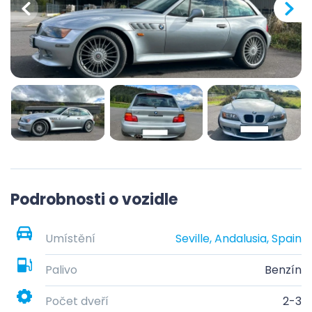
Podrobnosti o vozidle
Umístění
Seville, Andalusia, Spain
Palivo
Benzín
Počet dveří
2-3