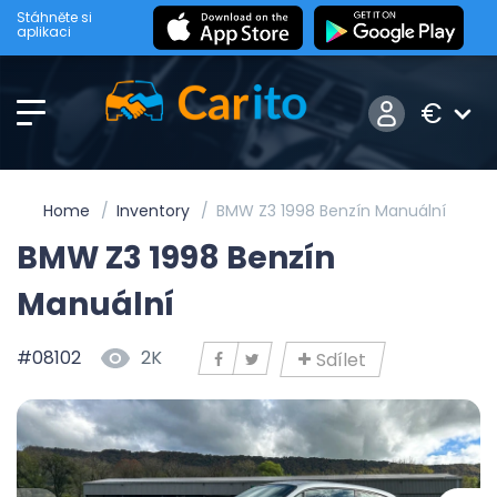
Stáhněte si
aplikaci
€
Home
Inventory
BMW Z3 1998 Benzín Manuální
BMW Z3 1998 Benzín
Manuální
#08102
2K
Sdílet