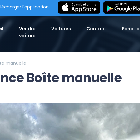
lécharger l'application
il
Vendre
Voitures
Contact
Fonctio
voiture
te manuelle
nce Boîte manuelle