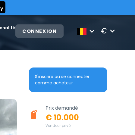
nnalité
€
CONNEXION
S'inscrire ou se connecter
comme acheteur
Prix demandé
€ 10.000
Vendeur privé