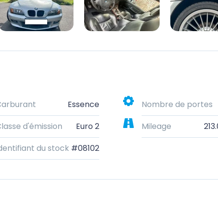
Carburant
Essence
Nombre de portes
lasse d'émission
Euro 2
Mileage
213
dentifiant du stock
#08102