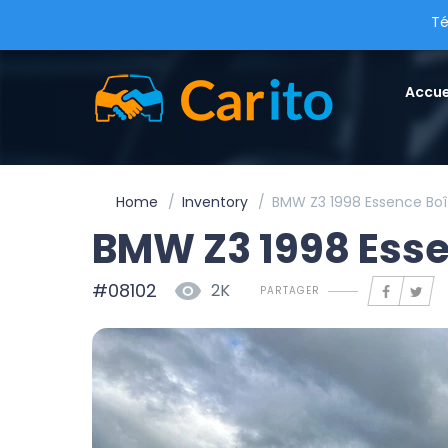
Té
Accue
Home
Inventory
BMW Z3 1998 Essence Boî
BMW Z3 1998 Esse
#08102
2K
PARTAGER