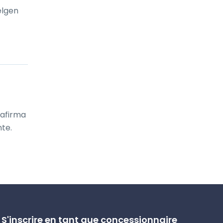
elgen
afirma 
te.
S'inscrire en tant que concessionnaire