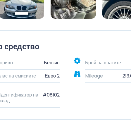
о средство
ориво
Бензин
Брой на вратите
лас на емисиите
Евро 2
Mileage
213
дентификатор на
#08102
клад