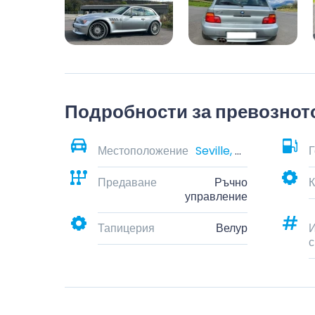
Подробности за превознот
Местоположение
Seville, Andalusia, Spain
Г
Предаване
Ръчно
К
управление
Тапицерия
Велур
И
с