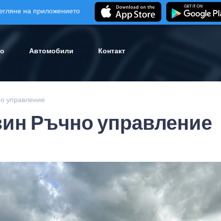
егляне на приложението
ло
Автомобили
Контакт
о управление
зин Ръчно управление