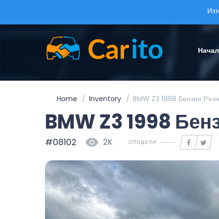
Изт
Нача
Home
Inventory
BMW Z3 1998 Бензин Ръчн
BMW Z3 1998 Бен
#08102
2K
СПОДЕЛИ