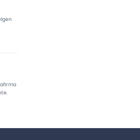
elgen
afirma 
te.