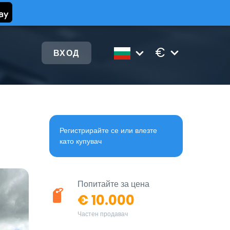
€
ВХОД
Регистрирайте се или влезте
като купувач
Попитайте за цена
€ 10.000
Частен продавач