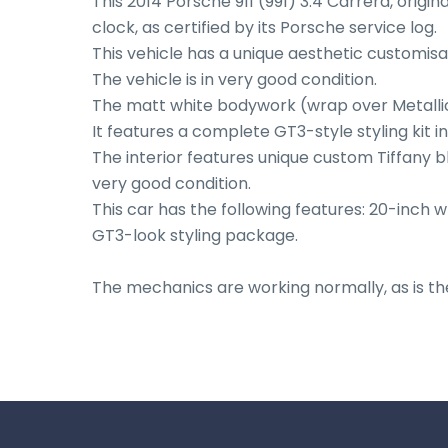
This 2014 Porsche 911 (991) 3.4 Carrera, origin
clock, as certified by its Porsche service log. 

This vehicle has a unique aesthetic customisat
The vehicle is in very good condition.

The matt white bodywork (wrap over Metallic 
It features a complete GT3-style styling kit i
The interior features unique custom Tiffany b
very good condition.

This car has the following features: 20-inch w
GT3-look styling package.

The mechanics are working normally, as is th