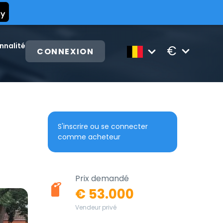
nnalité
€
CONNEXION
S'inscrire ou se connecter
comme acheteur
Prix demandé
€ 53.000
Vendeur privé