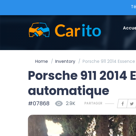
Té
Accue
Home
Inventory
Porsche 911 2014 Essenc
Porsche 911 2014 
automatique
#07868
2.9K
PARTAGER