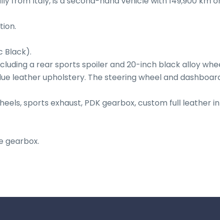
ally from Italy, is a second-hand vehicle with 149,900 km on
ion.

Black).

ncluding a rear sports spoiler and 20-inch black alloy wheel
lue leather upholstery. The steering wheel and dashboard 
heels, sports exhaust, PDK gearbox, custom full leather int
e gearbox.