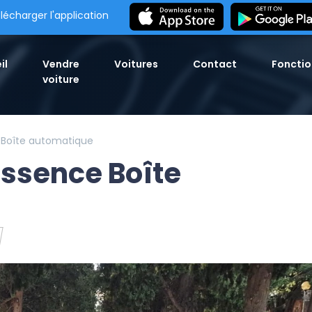
lécharger l'application
il
Vendre
Voitures
Contact
Fonctio
voiture
e Boîte automatique
Essence Boîte