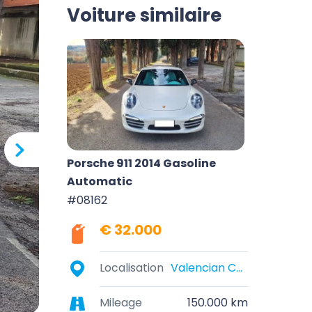
Voiture similaire
Porsche 911 2014 Gasoline
Automatic
#08162
€ 32.000
Localisation
Valencian Community, Spain
Mileage
150.000 km