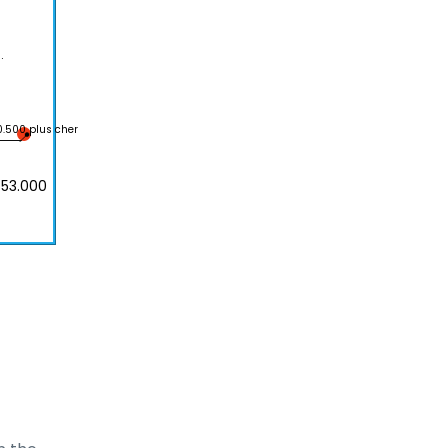
.
0.500 plus cher
 53.000