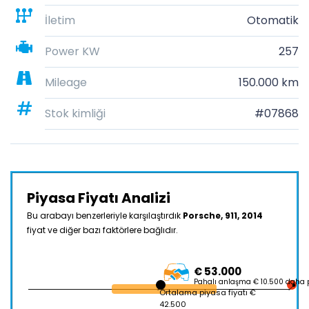
İletim
Otomatik
Power KW
257
Mileage
150.000 km
Stok kimliği
#07868
Piyasa Fiyatı Analizi
Bu arabayı benzerleriyle karşılaştırdık
Porsche, 911, 2014
fiyat ve diğer bazı faktörlere bağlıdır.
€ 53.000
Pahalı anlaşma € 10.500 daha 
Ortalama piyasa fiyatı €
42.500