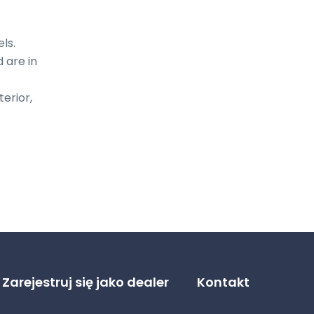
s.

are in 
erior, 
Zarejestruj się jako dealer
Kontakt