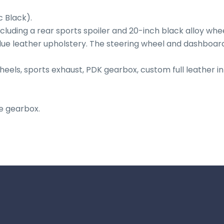
Black).

ncluding a rear sports spoiler and 20-inch black alloy wheel
lue leather upholstery. The steering wheel and dashboard 
heels, sports exhaust, PDK gearbox, custom full leather int
e gearbox.