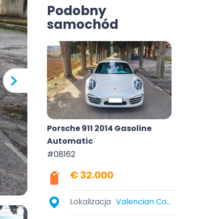
Podobny
samochód
Porsche 911 2014 Gasoline
Automatic
#08162
€ 32.000
Lokalizacja
Valencian Community, Spain