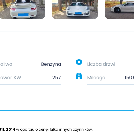
aliwo
Benzyna
Liczba drzwi
Power KW
257
Mileage
150
11, 2014
w oparciu o cenę i kilka innych czynników.