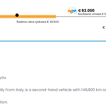
€ 53.000
Kosztowna umowa € 10
Średnia cena rynkowa € 42.500
€
ou.

ally from Italy, is a second-hand vehicle with 149,900 km on
ion.
