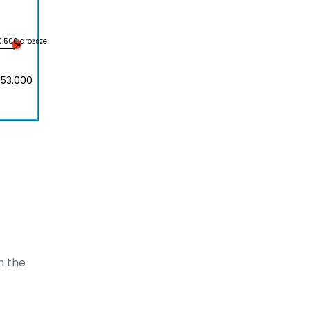
.500 droższe
 53.000
 the 