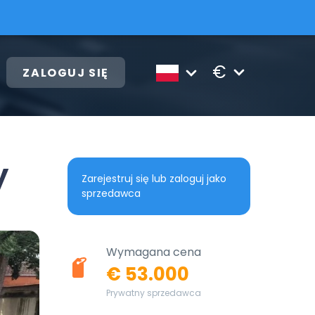
€
ZALOGUJ SIĘ
y
Zarejestruj się lub zaloguj jako
sprzedawca
Wymagana cena
€ 53.000
Prywatny sprzedawca