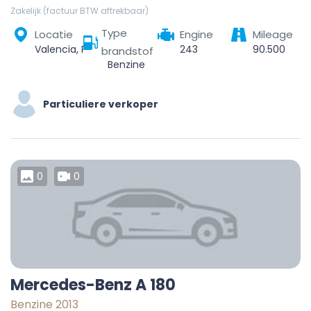
Zakelijk (factuur BTW aftrekbaar)
Type
Locatie
Engine
Mileage
Valencia, Parroquia Santa Rosa, Municipio Valencia, Carabobo State, Venezuela
243
90.500
brandstof
Benzine
Particuliere verkoper
0
0
Mercedes-Benz A 180
Benzine 2013