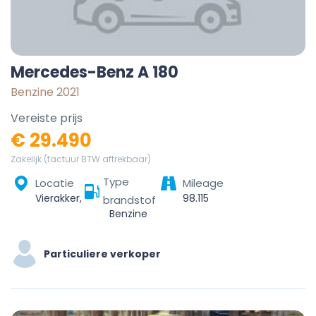
Mercedes-Benz A 180
Benzine 2021
Vereiste prijs
€ 29.490
Zakelijk (factuur BTW aftrekbaar)
Type
Locatie
Mileage
Vierakker, Bronckhorst, Gelderland, Nederland
98.115
brandstof
Benzine
Particuliere verkoper