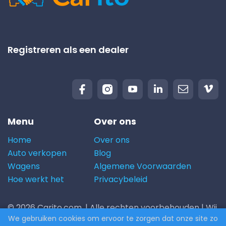
Registreren als een dealer
Menu
Over ons
Home
Over ons
Auto verkopen
Blog
Wagens
Algemene Voorwaarden
Hoe werkt het
Privacybeleid
© 2026 Carito.com. | Alle rechten voorbehouden | Wij
We gebruiken cookies om ervoor te zorgen dat onze site zo
kopen uw auto aan de beste prijs! | Powered by