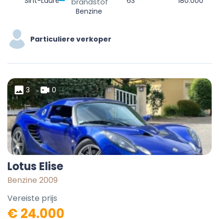
Sint-Laureins, Eeklo, Oost-Vlaanderen, 9980, België
63
180.000
brandstof
Benzine
Particuliere verkoper
3
0
Lotus Elise
Benzine 2009
Vereiste prijs
€ 24.000