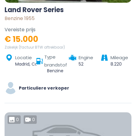
Land Rover Series
Benzine 1955
Vereiste prijs
€ 15.000
Zakelijk (factuur BTW aftrekbaar)
Type
Locatie
Engine
Mileage
Madrid, Community of Madrid, Spain
52
8.220
brandstof
Benzine
Particuliere verkoper
0
0