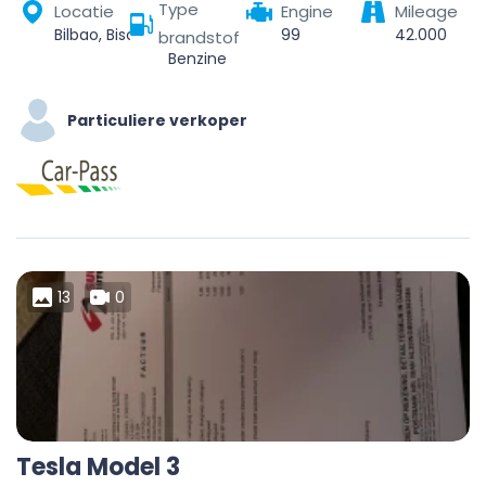
Type
Locatie
Engine
Mileage
Bilbao, Biscay, Autonomous Community of the Basque Country, Spain
99
42.000
brandstof
Benzine
Particuliere verkoper
13
0
Tesla Model 3