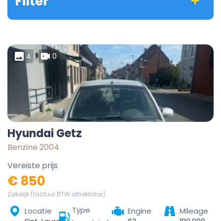
Filter
4
0
Hyundai Getz
Benzine 2004
Vereiste prijs
€ 850
Zakelijk (factuur BTW aftrekbaar)
Type
Locatie
Engine
Mileage