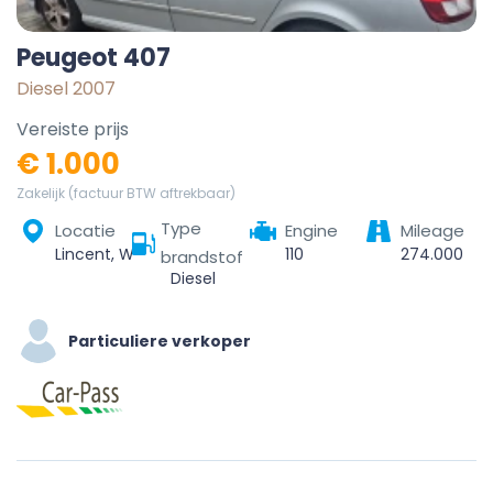
Peugeot 407
Diesel 2007
Vereiste prijs
€ 1.000
Zakelijk (factuur BTW aftrekbaar)
Type
Locatie
Engine
Mileage
Lincent, Waremme, Liège, Wallonie, 4287, Belgique
110
274.000
brandstof
Diesel
Particuliere verkoper