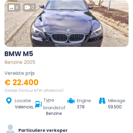
8
0
BMW M5
Benzine 2005
Vereiste prijs
€ 22.400
Zakelijk (factuur BTW aftrekbaar)
Type
Locatie
Engine
Mileage
Valencia, Comarca de València, Valencia, Valencian Community, Spain
378
59.500
brandstof
Benzine
Particuliere verkoper