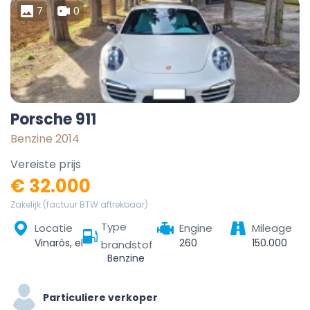
7
0
Porsche 911
Benzine 2014
Vereiste prijs
€ 32.000
Zakelijk (factuur BTW aftrekbaar)
Type
Locatie
Engine
Mileage
Vinaròs, el Baix Maestrat, Castelló / Castellón, Valencian Community, 12500, Spain
260
150.000
brandstof
Benzine
Particuliere verkoper