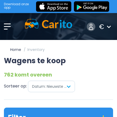
Download onze
app
€
Home
Inventory
Wagens te koop
762 komt overeen
Sorteer op:
Datum: Nieuwste eerst