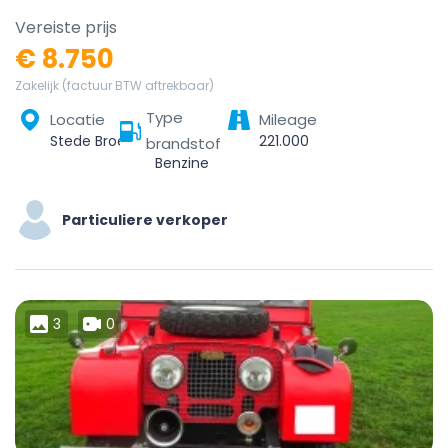
Vereiste prijs
€ 8.750
Zakelijk (factuur BTW aftrekbaar)
Type
Locatie
Mileage
Stede Broec, Noord-Holland, Nederland
221.000
brandstof
Benzine
Particuliere verkoper
3
0