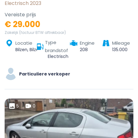
Electrisch 2023
Vereiste prijs
€ 29.000
Zakelijk (factuur BTW aftrekbaar)
Type
Locatie
Engine
Mileage
Bilzen, Bilzen-Hoeselt, Tongeren, Limburg, Flanders, 3740, Belgium
208
135.000
brandstof
Electrisch
Particuliere verkoper
5
0