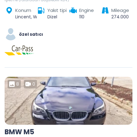
Konum
Yakıt tipi
Engine
Mileage
Lincent, Waremme, Liège, Wallonie, 4287, Belgique
Dizel
110
274.000
özel satıcı
8
0
BMW M5