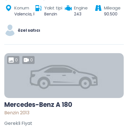
Konum
Yakıt tipi
Engine
Mileage
Valencia, Parroquia Santa Rosa, Municipio Valencia, Carabobo State, Venezuela
Benzin
243
90.500
özel satıcı
0
0
Mercedes-Benz A 180
Benzin 2013
Gerekli Fiyat