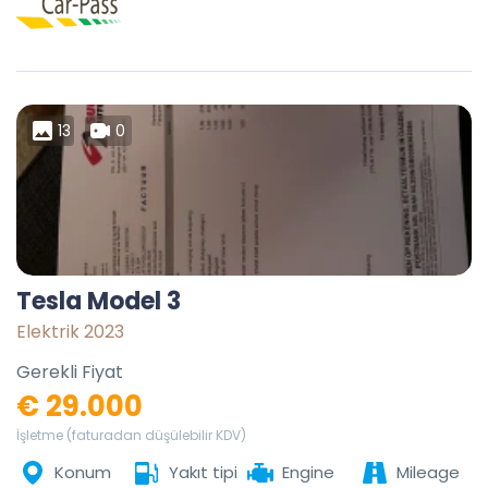
13
0
Tesla Model 3
Elektrik 2023
Gerekli Fiyat
€ 29.000
İşletme (faturadan düşülebilir KDV)
Konum
Yakıt tipi
Engine
Mileage