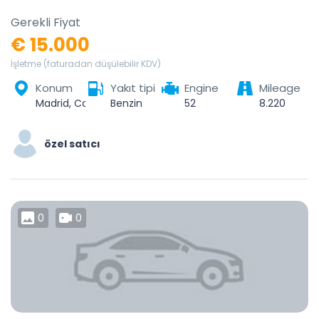
Gerekli Fiyat
€ 15.000
İşletme (faturadan düşülebilir KDV)
Konum
Yakıt tipi
Engine
Mileage
Madrid, Community of Madrid, Spain
Benzin
52
8.220
özel satıcı
0
0