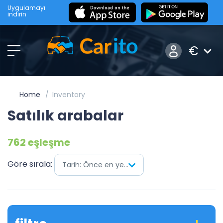
Uygulamayı
indirin
€
Home
Inventory
Satılık arabalar
762 eşleşme
Göre sırala:
Tarih: Önce en yenisi