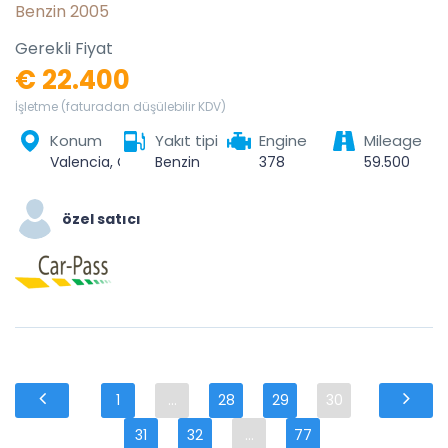
Benzin 2005
Gerekli Fiyat
€ 22.400
İşletme (faturadan düşülebilir KDV)
Konum
Yakıt tipi
Engine
Mileage
Valencia, Comarca de València, Valencia, Valencian Community, Spain
Benzin
378
59.500
özel satıcı
1
...
28
29
30
31
32
...
77