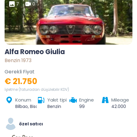
7
0
Alfa Romeo Giulia
Benzin 1973
Gerekli Fiyat
€ 21.750
İşletme (faturadan düşülebilir KDV)
Konum
Yakıt tipi
Engine
Mileage
Bilbao, Biscay, Autonomous Community of the Basque Country, Spain
Benzin
99
42.000
özel satıcı