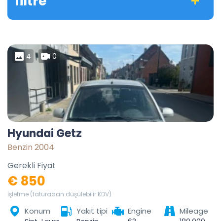
filtre
4
0
Hyundai Getz
Benzin 2004
Gerekli Fiyat
€ 850
İşletme (faturadan düşülebilir KDV)
Konum
Yakıt tipi
Engine
Mileage