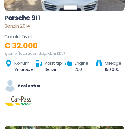
Porsche 911
Benzin 2014
Gerekli Fiyat
€ 32.000
İşletme (faturadan düşülebilir KDV)
Konum
Yakıt tipi
Engine
Mileage
Vinaròs, el Baix Maestrat, Castelló / Castellón, Valencian Community, 12500, Spain
Benzin
260
150.000
özel satıcı