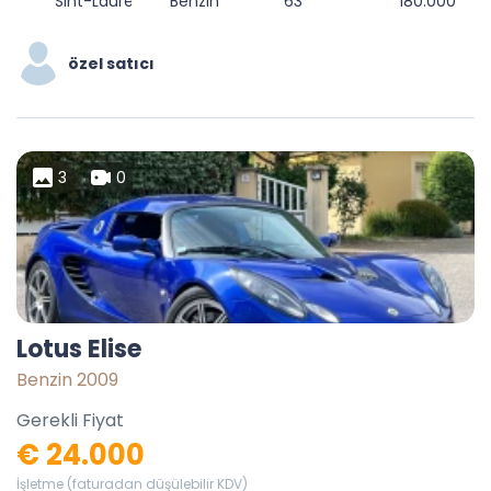
Sint-Laureins, Eeklo, Oost-Vlaanderen, 9980, België
Benzin
63
180.000
özel satıcı
3
0
Lotus Elise
Benzin 2009
Gerekli Fiyat
€ 24.000
İşletme (faturadan düşülebilir KDV)