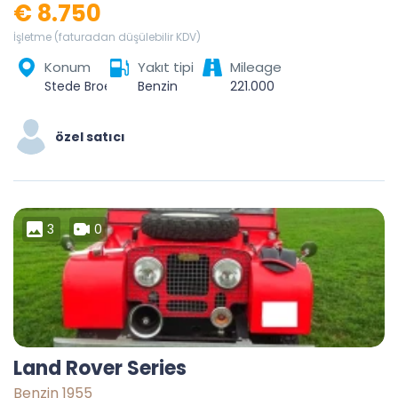
€ 8.750
İşletme (faturadan düşülebilir KDV)
Konum
Yakıt tipi
Mileage
Stede Broec, Noord-Holland, Nederland
Benzin
221.000
özel satıcı
3
0
Land Rover Series
Benzin 1955