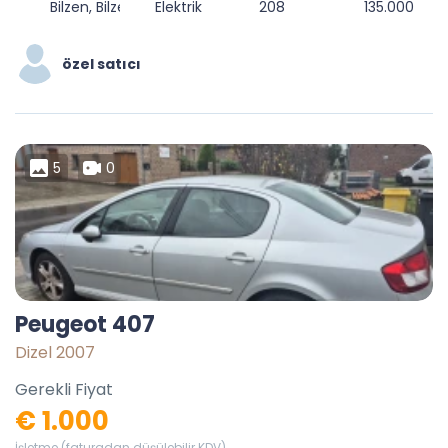
Bilzen, Bilzen-Hoeselt, Tongeren, Limburg, Flanders, 3740, Belgium
Elektrik
208
135.000
özel satıcı
5
0
Peugeot 407
Dizel 2007
Gerekli Fiyat
€ 1.000
İşletme (faturadan düşülebilir KDV)