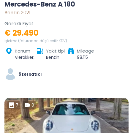
Mercedes-Benz A 180
Benzin 2021
Gerekli Fiyat
€ 29.490
İşletme (faturadan düşülebilir KDV)
Konum
Yakıt tipi
Mileage
Vierakker, Bronckhorst, Gelderland, Nederland
Benzin
98.115
özel satıcı
7
0