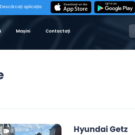
Descărcați aplicația
ă
Mașini
Contactați
e
Hyundai Getz
0