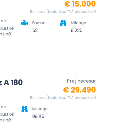
€ 15.000
Business (factură cu TVA deductibilă)
l de
Engine
Mileage
ustibil
52
8.220
nzină
 A 180
Preț necesar
€ 29.490
Business (factură cu TVA deductibilă)
l de
Mileage
ustibil
98.115
nzină