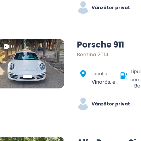
Vânzător privat
Porsche 911
0
Benzină 2014
Tipu
Locație
comb
Vinaròs, el Baix Maestrat, Castelló / Castellón, Valencian Community, 12500, Spain
Be
Vânzător privat