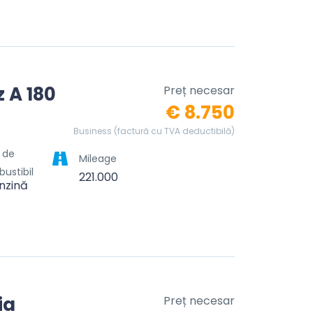
 A 180
Preț necesar
€ 8.750
Business (factură cu TVA deductibilă)
l de
Mileage
ustibil
221.000
nzină
ia
Preț necesar