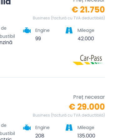
lia
€ 21.750
Business (factură cu TVA deductibilă)
l de
Engine
Mileage
ustibil
99
42.000
nzină
Preț necesar
€ 29.000
Business (factură cu TVA deductibilă)
l de
Engine
Mileage
ustibil
208
135.000
ectric