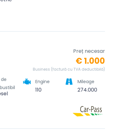
Preț necesar
€ 1.000
Business (factură cu TVA deductibilă)
l de
Engine
Mileage
ustibil
110
274.000
esel