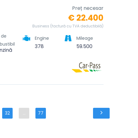
Preț necesar
€ 22.400
Business (factură cu TVA deductibilă)
l de
Engine
Mileage
ustibil
378
59.500
nzină
32
...
77