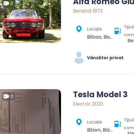
Alfa Romeo Giu
0
Benzină 1973
Tipu
Locație
comb
Bilbao, Biscay, Autonomous Community of the Basque Country, Spain
Be
Vânzător privat
Tesla Model 3
0
Electric 2023
Tipu
Locație
comb
Bilzen, Bilzen-Hoeselt, Tongeren, Limburg, Flanders, 3740, Belgium
El