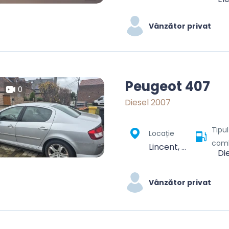
Vânzător privat
Peugeot 407
0
Diesel 2007
Tipu
Locație
comb
Lincent, Waremme, Liège, Wallonie, 4287, Belgique
Di
Vânzător privat