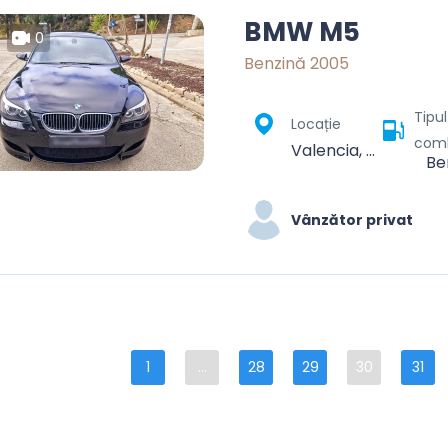
BMW M5
0
Benzină 2005
Tipu
Locație
comb
Valencia, Comarca de València, Valencia, Valencian Community, Spain
Be
Vânzător privat
1
...
28
29
30
31