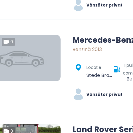
Vânzător privat
Mercedes-Benz
0
Benzină 2013
Tipu
Locație
comb
Stede Broec, Noord-Holland, Nederland
Be
Vânzător privat
Land Rover Ser
0