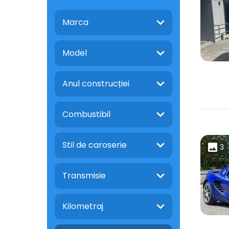
Marca
Model
Anul construcției
Combustibil
Stil de caroserie
3
Transmisie
Kilometraj