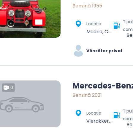
Benzină 1955
Tipu
Locație
comb
Madrid, Community of Madrid, Spain
Be
Vânzător privat
Mercedes-Benz
0
Benzină 2021
Tipu
Locație
comb
Vierakker, Bronckhorst, Gelderland, Nederland
Be