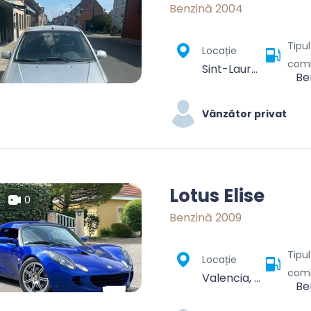
Benzină 2004
Tipu
Locație
comb
Sint-Laureins, Eeklo, Oost-Vlaanderen, 9980, België
Be
Vânzător privat
Lotus Elise
0
Benzină 2009
Tipu
Locație
comb
Valencia, Parroquia Santa Rosa, Municipio Valencia, Carabobo State, Venezuela
Be