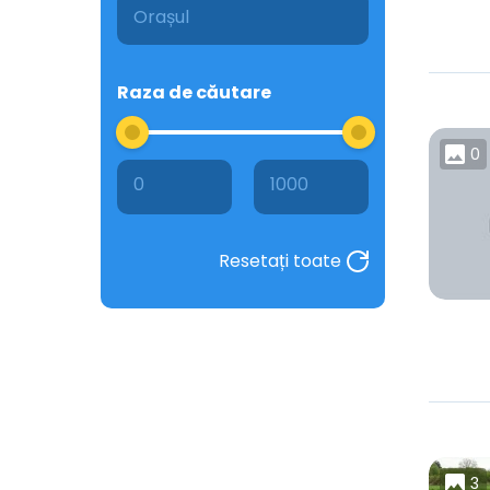
Raza de căutare
0
0
1000
Resetați toate
3