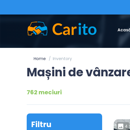
Acas
Home
Inventory
Mașini de vânzar
762 meciuri
Filtru
4