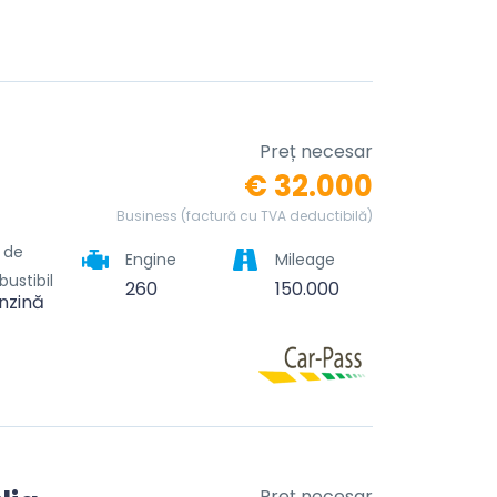
Preț necesar
€ 32.000
Business (factură cu TVA deductibilă)
l de
Engine
Mileage
ustibil
260
150.000
nzină
Preț necesar