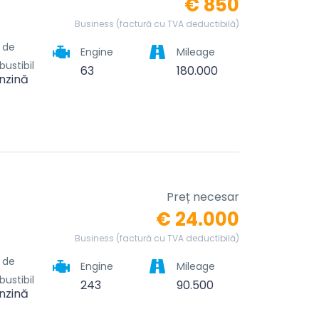
€ 850
Business (factură cu TVA deductibilă)
l de
Engine
Mileage
ustibil
63
180.000
nzină
Preț necesar
€ 24.000
Business (factură cu TVA deductibilă)
l de
Engine
Mileage
ustibil
243
90.500
nzină