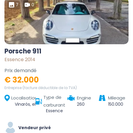
7
0
Porsche 911
Essence 2014
Prix demandé
€ 32.000
Entreprise (facture déductible de la TVA)
Type de
Localisation
Engine
Mileage
Vinaròs, el Baix Maestrat, Castelló / Castellón, Valencian Community, 12500, Spain
260
150.000
carburant
Essence
Vendeur privé