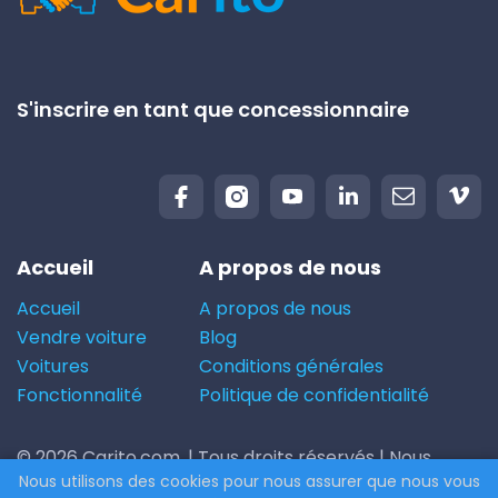
S'inscrire en tant que concessionnaire
Accueil
A propos de nous
Accueil
A propos de nous
Vendre voiture
Blog
Voitures
Conditions générales
Fonctionnalité
Politique de confidentialité
© 2026 Carito.com. | Tous droits réservés | Nous
Nous utilisons des cookies pour nous assurer que nous vous
achetons votre voiture au meilleur prix ! | Powered