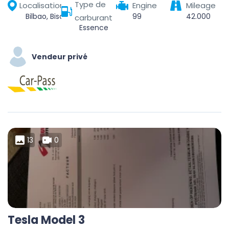
Type de
Localisation
Engine
Mileage
Bilbao, Biscay, Autonomous Community of the Basque Country, Spain
99
42.000
carburant
Essence
Vendeur privé
13
0
Tesla Model 3