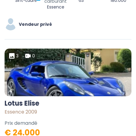
Sint-Laureins, Eeklo, Oost-Vlaanderen, 9980, België
63
180.000
carburant
Essence
Vendeur privé
3
0
Lotus Elise
Essence 2009
Prix demandé
€ 24.000