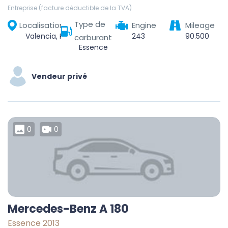
Entreprise (facture déductible de la TVA)
Type de
Localisation
Engine
Mileage
Valencia, Parroquia Santa Rosa, Municipio Valencia, Carabobo State, Venezuela
243
90.500
carburant
Essence
Vendeur privé
0
0
Mercedes-Benz A 180
Essence 2013