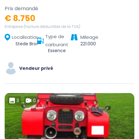
Prix demandé
€ 8.750
Entreprise (facture déductible de la TVA)
Type de
Localisation
Mileage
Stede Broec, Noord-Holland, Nederland
221.000
carburant
Essence
Vendeur privé
3
0