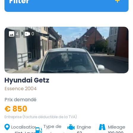
Filter
4
0
Hyundai Getz
Essence 2004
Prix demandé
€ 850
Entreprise (facture déductible de la TVA)
Type de
Localisation
Engine
Mileage