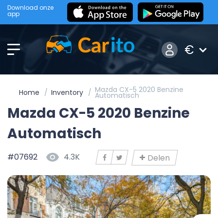
Download onze
app
€
Mazda CX-5 2020 Benzine
Home
Inventory
Automatisch
Mazda CX-5 2020 Benzine
Automatisch
#07692
4.3K
Delen